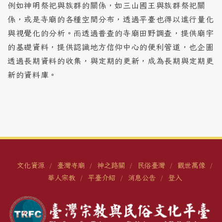
例如神明祭祀與族群的關係，如三山國王與族群祭祀關
係，或是寺廟的各種空間分布，透過平臺也得以進行量化
與視覺化的分析。而透過普查的寺廟田野調查，提供廟宇
的基礎資料，提供認識地方信仰中心的便利管道，也企圖
透過長期資料的收集，與定期的更新，成為長期與定期更
新的資料庫。
文化資源
臺灣寺廟
神之路關
民俗臺灣
觀世萬像
/
/
/
/
/
華人宗教
平臺介紹
消息公告
登入
/
/
/