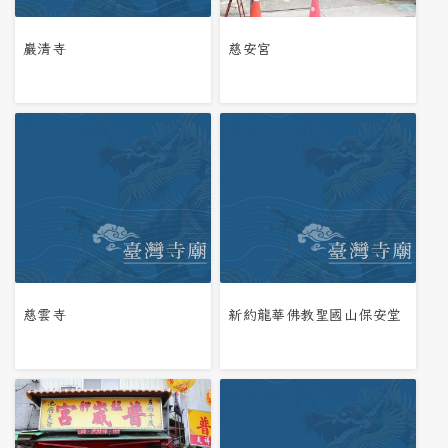
巖清寺
慈安宮
慈雲寺
新約龍華佛教聖國山保安堂