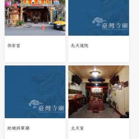
保安宮
先天道院
助順將軍廟
北天宮