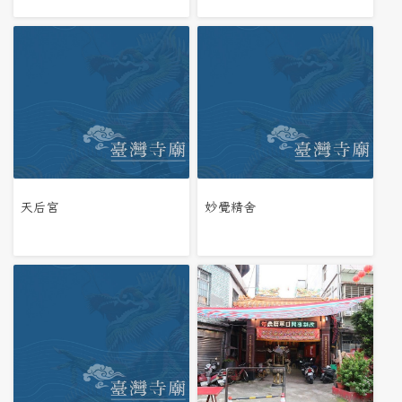
天后宮
妙覺精舍