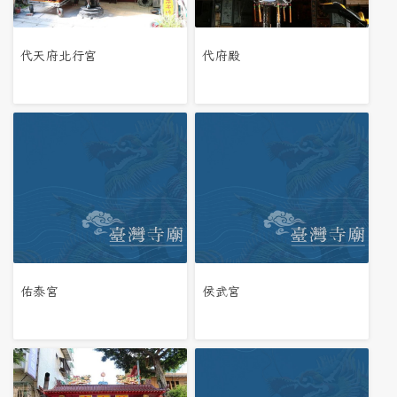
代天府北行宮
代府殿
佑泰宮
侯武宮