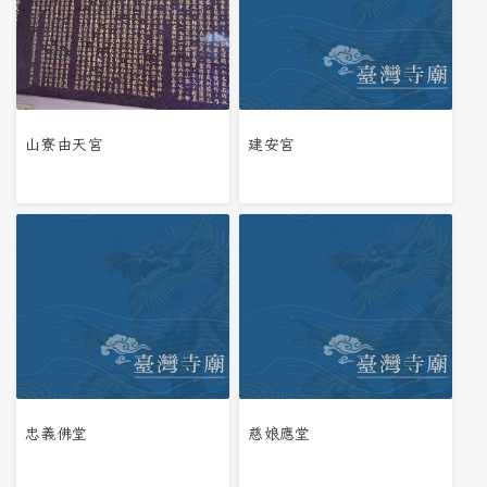
山寮由天宮
建安宮
忠義佛堂
慈娘應堂