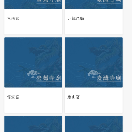
三法宮
九龍江廟
保安宮
后山宮