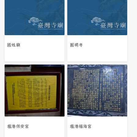
國姓廟
圓明寺
塭港保安宮
塭港福海宮