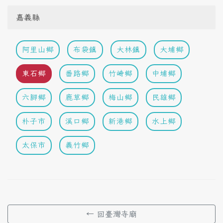
嘉義縣
阿里山鄉
布袋鎮
大林鎮
大埔鄉
東石鄉
番路鄉
竹崎鄉
中埔鄉
六腳鄉
鹿草鄉
梅山鄉
民雄鄉
朴子市
溪口鄉
新港鄉
水上鄉
太保市
義竹鄉
← 回臺灣寺廟