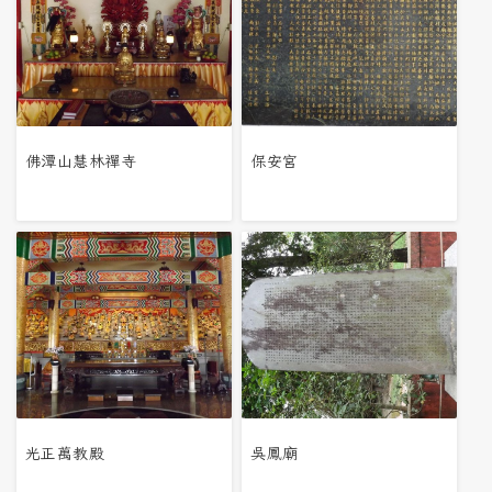
佛潭山慧林禪寺
保安宮
光正萬教殿
吳鳳廟