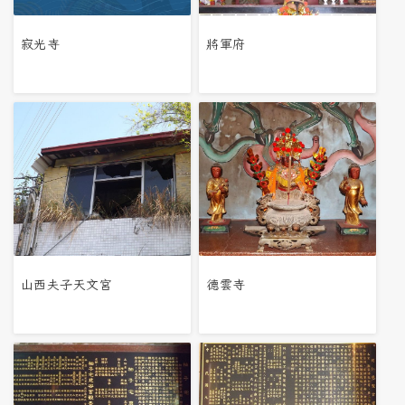
寂光寺
將軍府
山西夫子天文宮
德雲寺