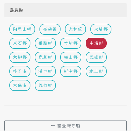
嘉義縣
阿里山鄉
布袋鎮
大林鎮
大埔鄉
東石鄉
番路鄉
竹崎鄉
中埔鄉
六腳鄉
鹿草鄉
梅山鄉
民雄鄉
朴子市
溪口鄉
新港鄉
水上鄉
太保市
義竹鄉
← 回臺灣寺廟