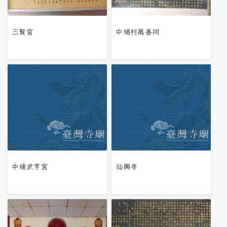
三賢宮
中埔村萬善祠
中埔武亨宮
仙興寺