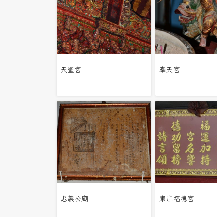
天聖宮
奉天宮
忠義公廟
東庄福德宮