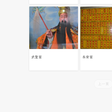
武聖宮
永安宮
上一頁