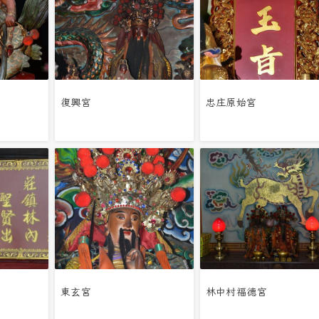
復興宮
忠庄原始宮
東玄宮
林中村福德宮