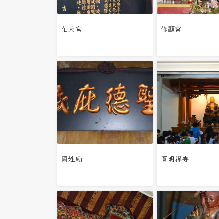
仙天宮
修顯宮
國姓廟
圓明禪寺