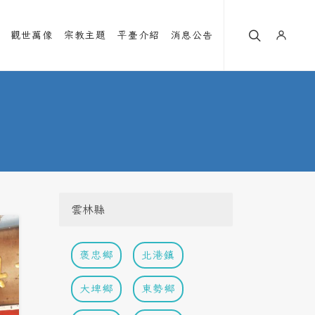
觀世萬像
宗教主題
平臺介紹
消息公告
雲林縣
褒忠鄉
北港鎮
大埤鄉
東勢鄉