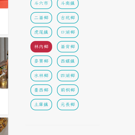
斗六市
斗南鎮
二崙鄉
古坑鄉
虎尾鎮
口湖鄉
林內鄉
崙背鄉
麥寮鄉
西螺鎮
水林鄉
四湖鄉
臺西鄉
莿桐鄉
土庫鎮
元長鄉