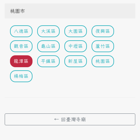
桃園市
八德區
大溪區
大園區
復興區
觀音區
龜山區
中壢區
蘆竹區
龍潭區
平鎮區
新屋區
桃園區
楊梅區
← 回臺灣寺廟