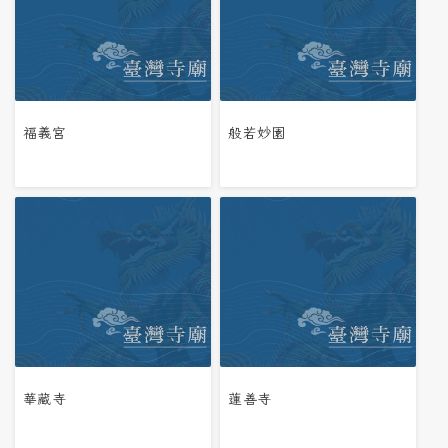
福義宮
般若妙園
華藏寺
蓮善寺