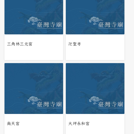
三角林三元宮
卍聖寺
南天宮
大坪永和宮