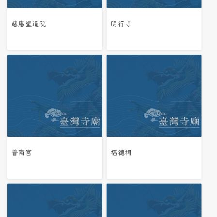
慈惠聖道院
明行寺
普南宮
福德祠