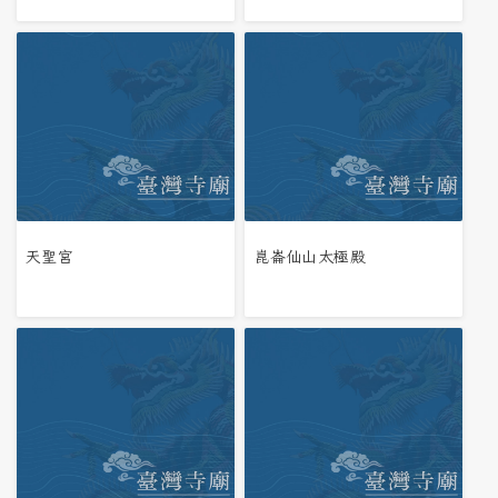
天聖宮
崑崙仙山太極殿