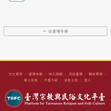
← 回臺灣寺廟
文化資源
臺灣寺廟
神之路關
民俗臺灣
觀世萬像
/
/
/
/
/
華人宗教
平臺介紹
消息公告
登入
/
/
/