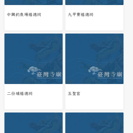
中興釣魚場褔德祠
九甲寮褔德祠
二份埔褔德祠
五聖宮