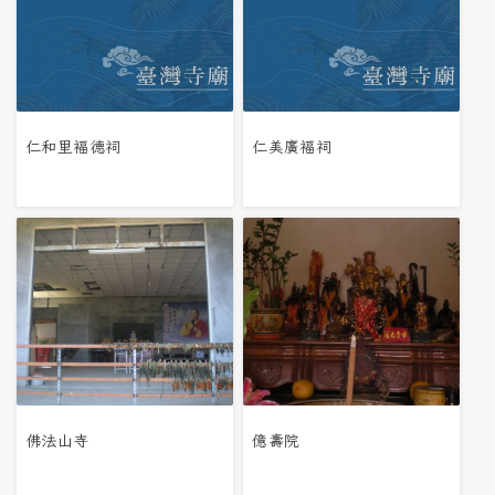
仁和里褔德祠
仁美廣褔祠
佛法山寺
億壽院