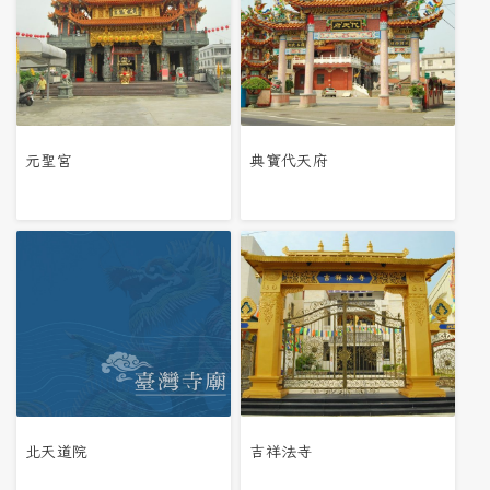
元聖宮
典寶代天府
北天道院
吉祥法寺