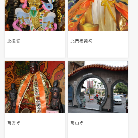
北極宮
北門福德祠
南安寺
南山寺