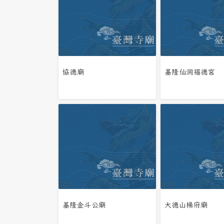
協德廟
基隆仙洞福德宮
基隆金斗公廟
大德山楊府廟