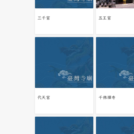
三千宮
五王宮
代天宮
千佛禪寺