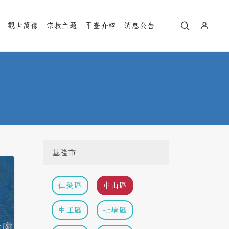
觀世萬像
宗教主題
平臺介紹
消息公告
基隆市
仁愛區
中山區
中正區
七堵區