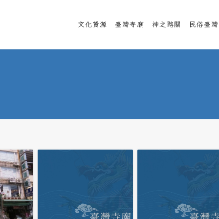
文化資源
臺灣寺廟
神之路關
民俗臺灣