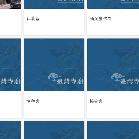
仁義宮
仙洞巖佛寺
協和宮
協安宮