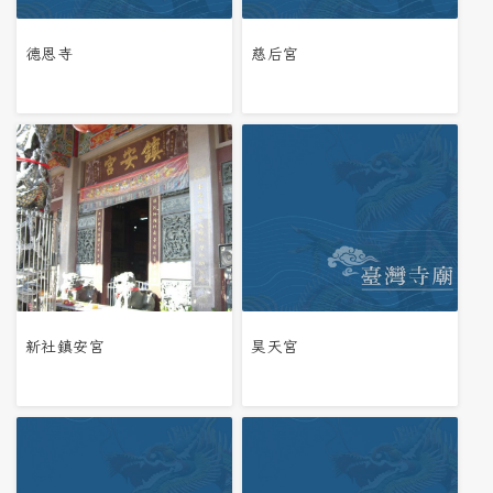
德恩寺
慈后宮
新社鎮安宮
昊天宮