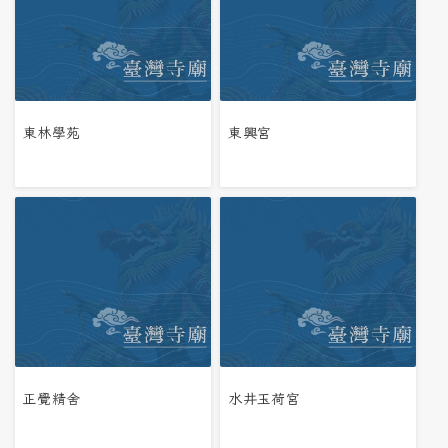
東林學苑
東興宮
正覺精舍
水井玉荷宮