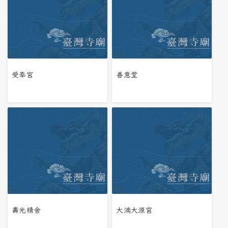
受奉宮
善意堂
壽光精舍
大湳大源宮