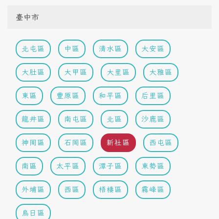
臺中市
北屯區
中區
清水區
大安區
大肚區
大甲區
大里區
大雅區
東區
豐原區
和平區
后里區
龍井區
南屯區
北區
沙鹿區
神岡區
石岡區
新社區
西屯區
南區
太平區
潭子區
東勢區
外埔區
西區
梧棲區
霧峰區
烏日區