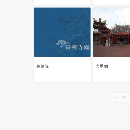
善德院
大眾廟
上一頁