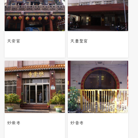
天安宮
天臺聖宮
妙崇寺
妙音寺