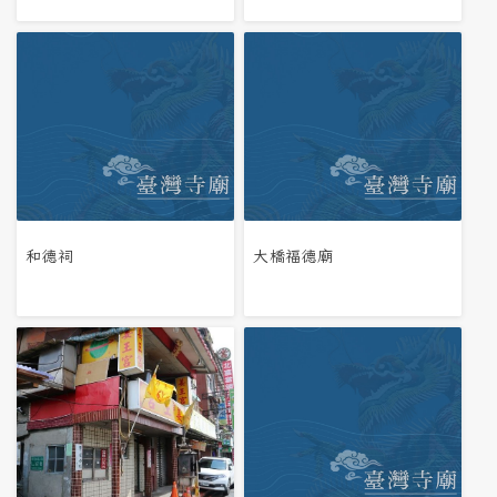
和德祠
大橋福德廟