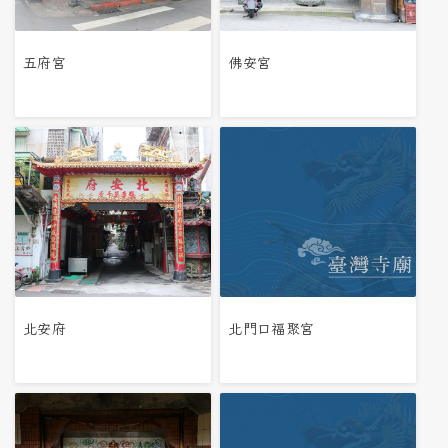
五府宮
佛安宮
北安府
北門口福聚宮