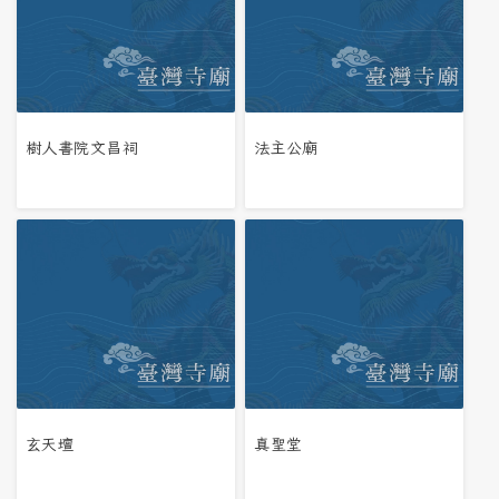
樹人書院文昌祠
法主公廟
玄天壇
真聖堂