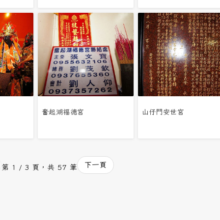
奮起湖福德宮
山仔門安世宮
下一頁
第 1 / 3 頁，共 57 筆