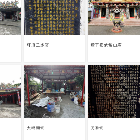
坪頂三水宮
塘下寮武當山廟
大福興宮
天奉宮