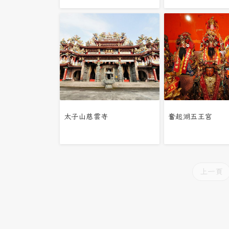
太子山慈雲寺
奮起湖五王宮
上一頁