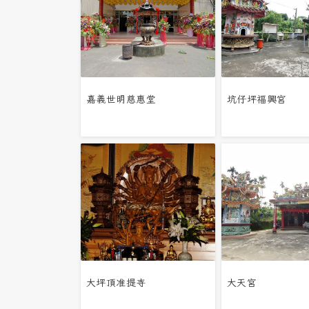
嘉義世明慈惠堂
坑仔坪福興宮
大坪頂准提寺
大天宮