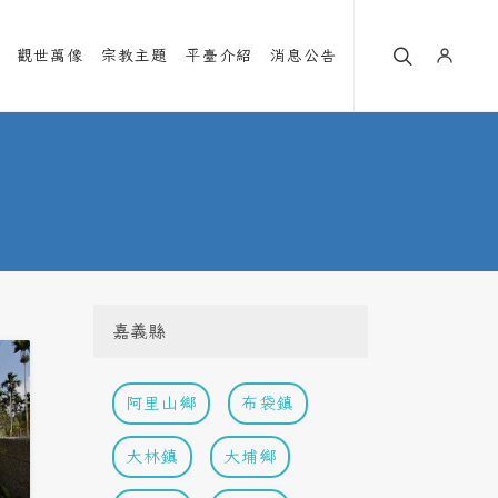
觀世萬像
宗教主題
平臺介紹
消息公告
嘉義縣
阿里山鄉
布袋鎮
大林鎮
大埔鄉