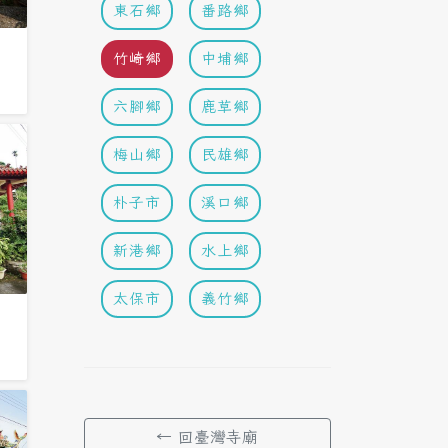
東石鄉
番路鄉
竹崎鄉
中埔鄉
六腳鄉
鹿草鄉
梅山鄉
民雄鄉
朴子市
溪口鄉
新港鄉
水上鄉
太保市
義竹鄉
← 回臺灣寺廟