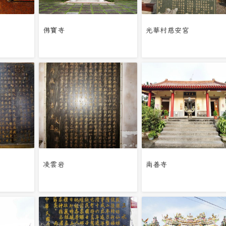
佛寶寺
光華村慈安宮
凌雲岩
南善寺