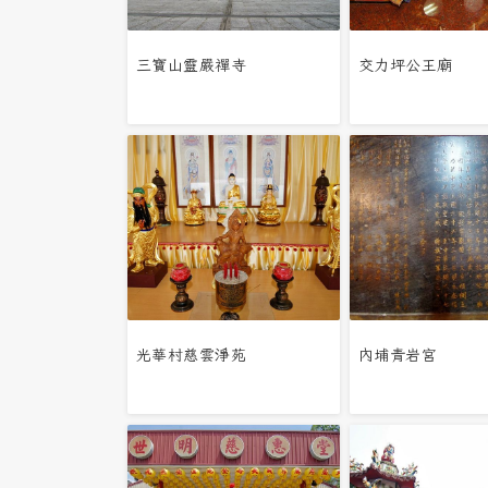
三寶山靈嚴禪寺
交力坪公王廟
光華村慈雲淨苑
內埔青岩宮