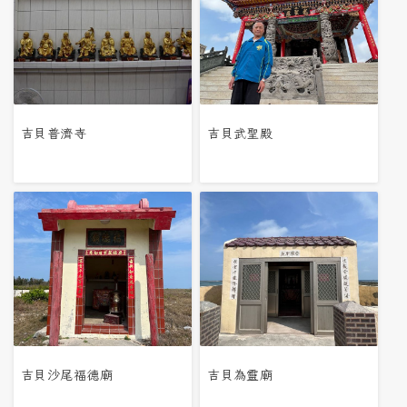
吉貝普濟寺
吉貝武聖殿
吉貝沙尾福德廟
吉貝為靈廟