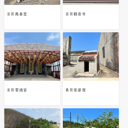
吉貝萬善堂
吉貝觀音寺
吉貝雲德宮
員貝客婆厝