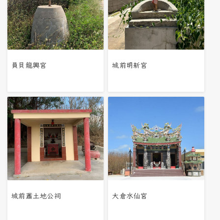
員貝龍興宮
城前明新宮
城前蕭土地公祠
大倉水仙宮