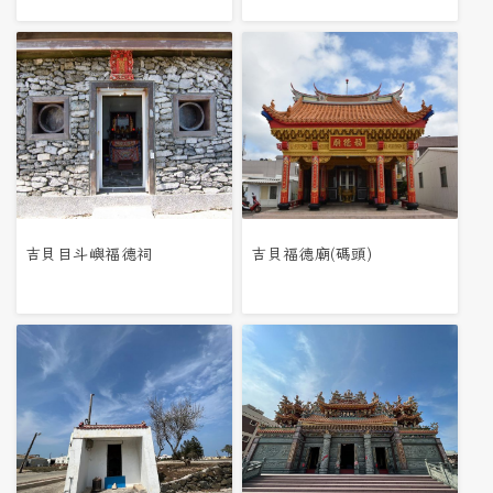
吉貝目斗嶼福德祠
吉貝福德廟(碼頭)