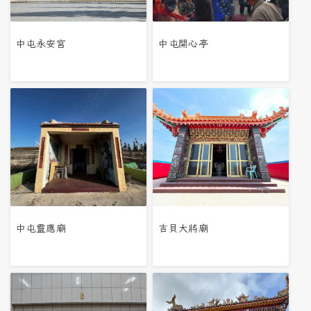
中屯永安宮
中屯開心亭
中屯靈應廟
吉貝大將廟