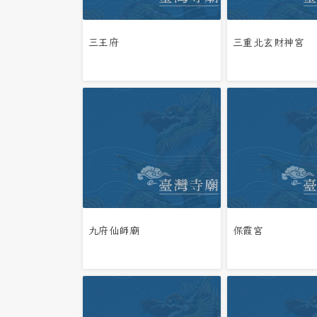
三王府
三重北玄財神宮
九府仙師廟
保霞宮