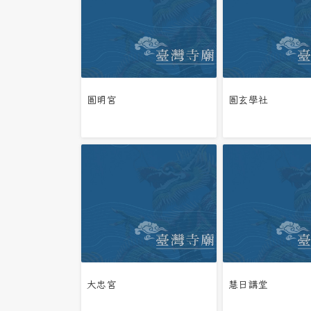
圓明宮
圓玄學社
大忠宮
慧日講堂