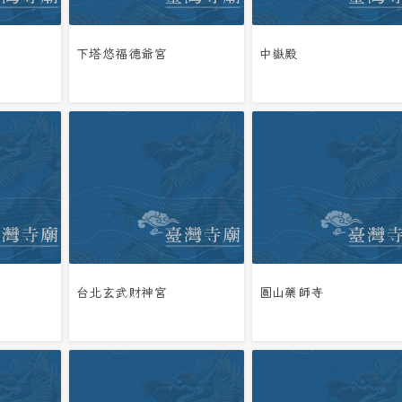
下塔悠福德爺宮
中嶽殿
台北玄武財神宮
圓山藥師寺