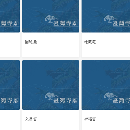
圓通巖
地藏庵
文昌宮
新福宮