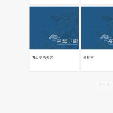
明山寺福天宮
景新宮
上一頁