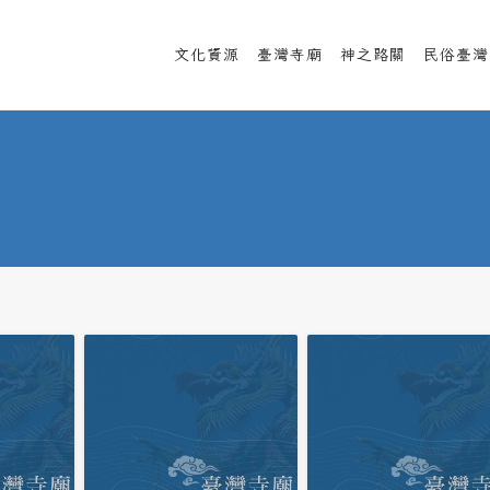
文化資源
臺灣寺廟
神之路關
民俗臺灣