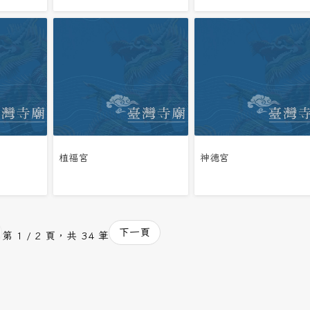
植福宮
神德宮
下一頁
第 1 / 2 頁，共 34 筆