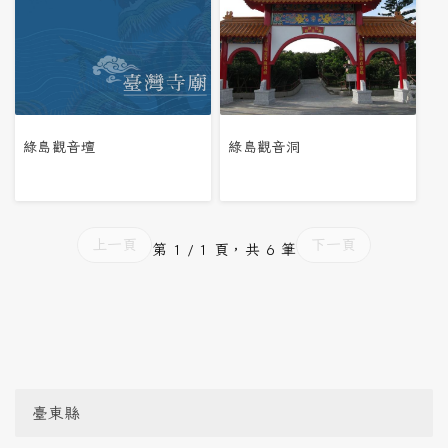
綠島觀音壇
綠島觀音洞
上一頁
下一頁
第 1 / 1 頁，共 6 筆
臺東縣