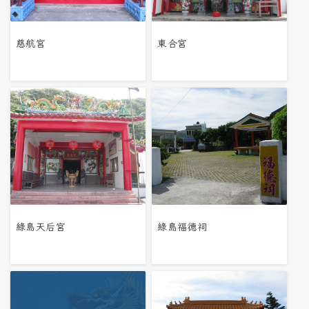
慈航宮
東合宮
綠島天后宮
綠島福德祠