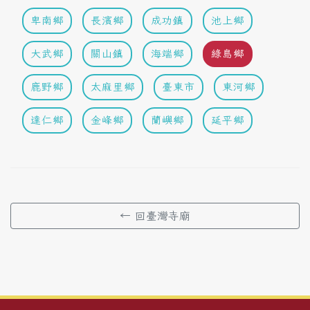
卑南鄉
長濱鄉
成功鎮
池上鄉
大武鄉
關山鎮
海端鄉
綠島鄉
鹿野鄉
太麻里鄉
臺東市
東河鄉
達仁鄉
金峰鄉
蘭嶼鄉
延平鄉
← 回臺灣寺廟