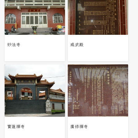
妙法寺
威武殿
寶蓮禪寺
廣修禪寺