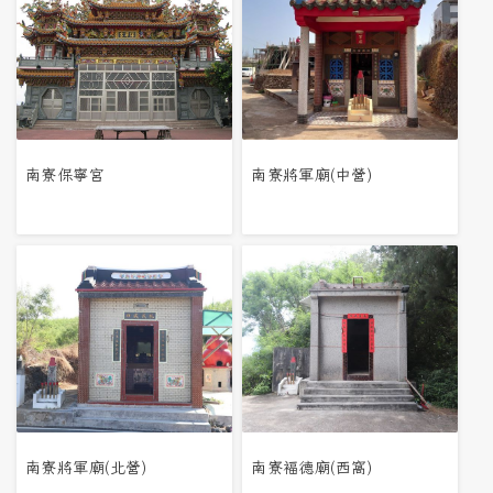
南寮保寧宮
南寮將軍廟(中營)
南寮將軍廟(北營)
南寮褔德廟(西窩)