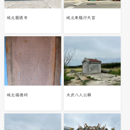
城北圓通寺
城北東龍行天宮
城北福德祠
太武八人公廟