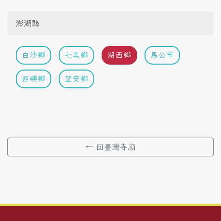
澎湖縣
白沙鄉
七美鄉
湖西鄉
馬公市
西嶼鄉
望安鄉
← 回臺灣寺廟