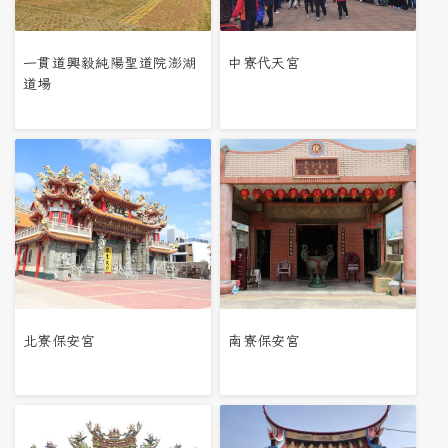
一貫道興毅純陽聖道院澎湖
中寮代天宮
道場
北寮保安宮
南寮保安宮