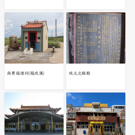
南寮褔德祠(龍成溝)
城北北極殿