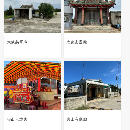
太武將軍廟
太武玄靈殿
尖山天煌宮
尖山有應廟