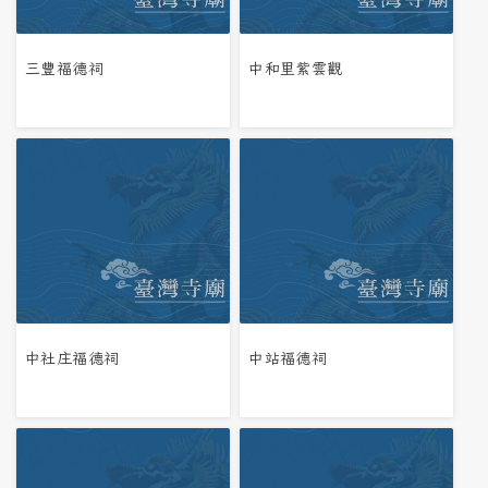
三豐福德祠
中和里紫雲觀
中社庄福德祠
中站福德祠