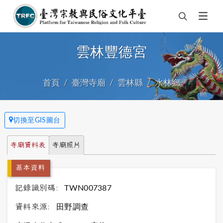
雲林豐德宮
首頁
臺灣寺廟
雲林縣
水林鄉
切換至GIS圖台
寺廟資料表
寺廟照片
基本資料
記錄識別碼:
TWN007387
資料來源:
田野調查