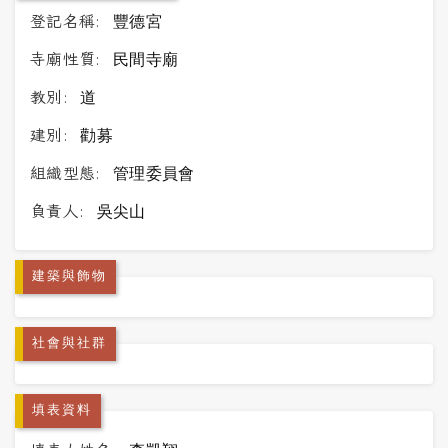
登記名稱:
豐德宮
寺廟性質:
民間寺廟
教別:
道
建別:
勸募
組織型態:
管理委員會
負責人:
吳尖山
建築與飾物
社會與社群
填表資料