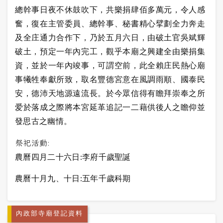
總幹事日夜不休鼓吹下，共樂捐肆佰多萬元，令人感
奮，復在主管委員、總幹事、秘書精心擘劃全力奔走
及全庄通力合作下，乃於五月六日，由破土官吳斌輝
破土，預定一年內完工，觀乎本廟之興建全由樂捐集
資，並於一年內竣事，可謂空前，此全賴庄民熱心廟
事犧牲奉獻所致，取名豐德宮意在風調雨順、國泰民
安，德沛天地源遠流長。於今眾信得有瞻拜崇奉之所
爱於落成之際將本宮延革追記一二藉供後人之瞻仰並
發思古之幽情。
祭祀活動:
農曆四月二十六日:李府千歲聖誕
農曆十月九、十日:五年千歲科期
內政部寺廟登記資料