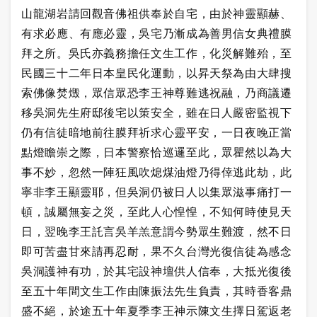
山龍湖岩請回觀音佛祖供奉於自宅，由於神靈顯赫、
有求必應、有應必靈，吳宅乃漸成為善男信女典禮膜
拜之所。吳氏亦義務擔任文生工作，化災解難殆，至
民國三十二年日本皇民化運動，以昇天祭為由大肆搜
索佛像焚燬，眾信眾恐李王神尊難逃祝融，乃商議遷
移吳洞先生府邸後宅以策安全，雖在日人嚴密監視下
仍有信徒暗地前往膜拜祈求心靈平安，一日夜晚正當
點燈瞻崇之際，日本警察恰巡邏至此，眾瞿然以為大
事不妙，忽然一陣狂風吹熄煤油燈乃得倖逃此劫，此
寧非李王顯靈耶，但吳洞仍被日人以集眾滋事痛打一
頓，誠屬無妄之災，至此人心惶惶，不知何時使見天
日，翌晚李王託言吳羊羔意謂今勢眾生難渡，然不日
即可苦盡甘來請再忍耐，果不久台灣光復信徒為感念
吳洞護神有功，於其宅設神壇供人信奉，大抵光復後
至五十年間文生工作由陳振法先生負責，其時香客鼎
盛不絕，於途五十年夏季李王神示陳文生擇日駕返老