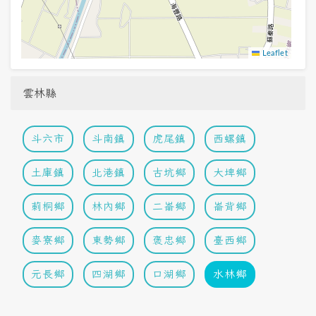
Leaflet
雲林縣
斗六市
斗南鎮
虎尾鎮
西螺鎮
土庫鎮
北港鎮
古坑鄉
大埤鄉
莿桐鄉
林內鄉
二崙鄉
崙背鄉
麥寮鄉
東勢鄉
褒忠鄉
臺西鄉
元長鄉
四湖鄉
口湖鄉
水林鄉