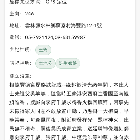
座標定位方式:
GPS 定位
坐向:
246
地址:
雲林縣水林鄉蘇秦村海豐路12-1號
電話:
05-7921124,09-63159987
主祀神明:
王爺
陪祀神明:
土地公
註生娘娘
建立沿革:
根據豐德宮歷略誌記載--緣起於清光緒年間，本庄人
士先祖父吳羊羔，隨當時五條港安西府進香團至南鯤
鯓進香，虔誠向李府千歲求得香火攜回膜拜，因事先
未徵得家人同意不敢放置正廳，乃懸掛一大榕樹，早
晚崇奉，每逢風雨夜，附近時發祥光，眾稱神火，庄
民無不稱奇，嗣後吳氏成家立業，遂延聘神像雕刻師
雕刻李府千歲、張府千歲、中壇元帥等神尊，並向赤