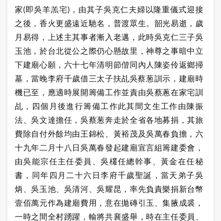
家(即吳羊羔宅)，由其子吳克仁夫婦以隆重儀式迎接
之後，香火更盛遠近馳名，普渡眾生。韶光易逝，歲
月易得，上述主其事者漸入老邁，此時吳克仁三子吳
玉池，於台北從公之際仍心懸故里，神尊之事暗中立
下建廟心願，六十七年清明節偕同內人陳姿伶返鄉掃
墓，當晚李府千歲借三太子扶乩吳蔡
葱訓示，建廟時
機已至，應適時展開籌備工作並責由吳蔡蔥在家宅訓
乩，四個月後進行籌備工作此其間文生工作由陳振
法、吳文達擔任，吳蔡葱奔走於全省各地募捐，其旅
費除自付外餘均由王錦松、黃裕茂及吳萬春負擔，六
十九年二月十八日吳萬春發起建廟宣言組籌建委會，
由吳能宗任主任委員、吳欉任總幹事、黃金在任秘
書，同年四月二十六日李府千歲聖誕，當天弟子吳
炳、吳玉池、吳清河、吳耀昆，率先負責樂捐新台幣
壹佰萬元作為建廟費用，意在拋磚引玉、集腋成裘，
一時之間全村踴躍，輸將共襄盛舉，時在主任委員、