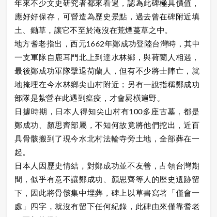
年來不少文史研究者都來看過，認為此碑極具價值，
應好好保存，可營造為歷史景點，過去曾在碑附近填
土、鋤草，讓它不至於淹沒在荒煙蔓草之中。
地方耆老指出，西元1662年鄭成功登陸台灣時，其中
一支軍隊自鹿耳門北上到達水林鄉，與荷蘭人相遇，
最後鄭成功軍隊擊退荷蘭人，但有不少將士陣亡，就
地掩埋在今水林鄉尖山村附近；另有一說指稱鄭成功
部隊是紮營在此遇到瘟疫，才會屍橫遍野。
日據時期，日本人得知尖山村有100多座古墓，都是
鄭成功、顏思齊部屬，不知何故竟將他們挖出，近百
具骨骸搬到了現今水北村法輪寺旁土地，全部葬在一
起。
日本人因歷史情結，對鄭成功並不友善，占領台灣期
間，似乎有意不讓鄭成功、顏思齊等人的歷史遺跡留
下，因此將骨骸集中埋葬，碑上以草書寫著「僅會一
處」四字，就沒有留下任何紀錄，此碑由來僅靠耆老