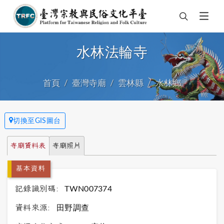
水林法輪寺
首頁
臺灣寺廟
雲林縣
水林鄉
切換至GIS圖台
寺廟資料表
寺廟照片
基本資料
記錄識別碼:
TWN007374
資料來源:
田野調查