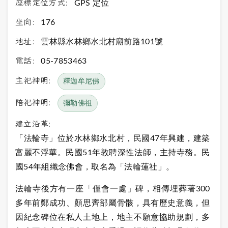
座標定位方式:
GPS 定位
坐向:
176
地址:
雲林縣水林鄉水北村廟前路101號
電話:
05-7853463
主祀神明:
釋迦牟尼佛
陪祀神明:
彌勒佛祖
建立沿革:
「法輪寺」位於水林鄉水北村，民國47年興建，建築
富麗不浮華。民國51年敦聘深性法師，主持寺務。民
國54年組織念佛會，取名為「法輪蓮社」。
法輪寺後方有一座「僅會一處」碑，相傳埋葬著300
多年前鄭成功、顏思齊部屬骨骸，具有歷史意義，但
因紀念碑位在私人土地上，地主不願意協助規劃，多