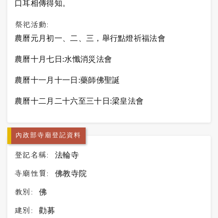
口耳相傳得知。
祭祀活動:
農曆元月初一、二、三，舉行點燈祈福法會
農曆十月七日:水懺消災法會
農曆十一月十一日:藥師佛聖誕
農曆十二月二十六至三十日:梁皇法會
內政部寺廟登記資料
登記名稱:
法輪寺
寺廟性質:
佛教寺院
教別:
佛
建別:
勸募