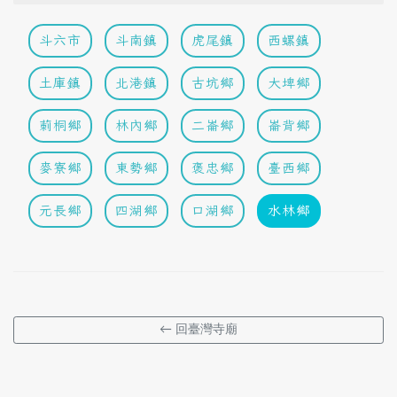
斗六市
斗南鎮
虎尾鎮
西螺鎮
土庫鎮
北港鎮
古坑鄉
大埤鄉
莿桐鄉
林內鄉
二崙鄉
崙背鄉
麥寮鄉
東勢鄉
褒忠鄉
臺西鄉
元長鄉
四湖鄉
口湖鄉
水林鄉
← 回臺灣寺廟