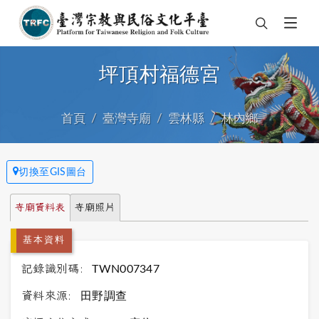
坪頂村福德宮
首頁
臺灣寺廟
雲林縣
林內鄉
切換至GIS圖台
寺廟資料表
寺廟照片
基本資料
記錄識別碼:
TWN007347
資料來源:
田野調查