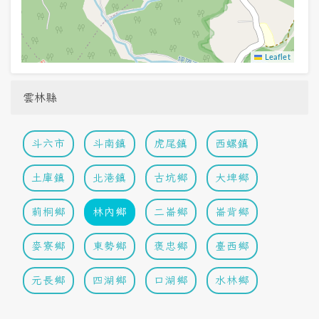
Leaflet
雲林縣
斗六市
斗南鎮
虎尾鎮
西螺鎮
土庫鎮
北港鎮
古坑鄉
大埤鄉
莿桐鄉
林內鄉
二崙鄉
崙背鄉
麥寮鄉
東勢鄉
褒忠鄉
臺西鄉
元長鄉
四湖鄉
口湖鄉
水林鄉