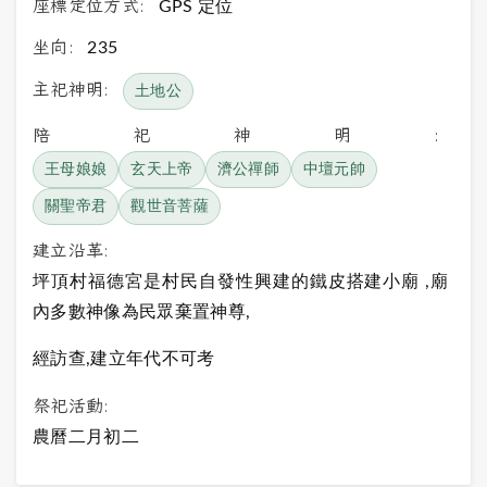
座標定位方式:
GPS 定位
坐向:
235
主祀神明:
土地公
陪祀神明:
王母娘娘
玄天上帝
濟公禪師
中壇元帥
關聖帝君
觀世音菩薩
建立沿革:
坪頂村福德宮是村民自發性興建的鐵皮搭建小廟 ,廟
內多數神像為民眾棄置神尊,
經訪查,建立年代不可考
祭祀活動:
農曆二月初二