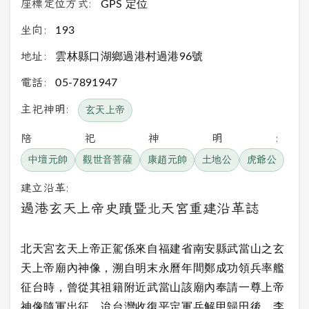
座標定位方式:
GPS 定位
坐向:
193
地址:
雲林縣口湖鄉過港村過港96號
電話:
05-7891947
主祀神明:
玄天上帝
陪祀神明:
中壇元帥
觀世音菩薩
康趙元帥
土地公
虎爺公
建立沿革:
過港玄天上帝史蹟暨北天宮重建沿革誌
北天宮玄天上帝正駕係來自福建省南安縣武當山之玄
天上帝廟內神像，溯自明末永曆年間鄭成功領兵率艦
征台時，曾從其祖籍附近武當山該廟內奉請一尊上帝
神像隨軍出征，迨台灣收復平定軍兵解甲歸田後，李