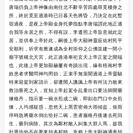
唐瑞仍負上帝神像由南往北不辭辛苦四處尋覓棲身之
所，終於覓至過港時已日暮天色將昏，乃決定在此暫
宿過夜，是夜上帝顯金身托夢指點李唐瑞謂此地正適
合我等永居之所，不得有誤，李遵照上帝旨意就此定
居，並供奉上帝於此，嗣後上帝大顯神靈庇佑村民平
安順利，祈求有應遂成為全村崇仰之公佛並建一間小
廟字號稱北天宮，此正過港奉祀玄天上帝正駕之開端
也，此後上帝更加顯赫屢有奇蹟出現，緣有梧南村李
姓患者求醫問神均罔効，正束手無策聞過港上帝靈驗
特來迎駕到家請示，卻遭閒人譏諷上帝有何法力敢來
救治垂死之人，豈知上帝起駕令乩童出口要法師開藥
煉格丹，指示要一碗水煎成二碗，即刻在門口中央煎
煉，人均感疑惑，忽然天上黑雲密佈大雨傾盆，俟雨
停時急將藥水倒出恰好二碗，患者服格丹後遂去死回
生，藥到病除。其次為鄰村敵人糾集大群人馬，趁我
壯男均外不在要來劫本村時，幸賴上帝大顯神通率領