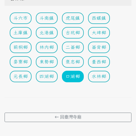
斗六市
斗南鎮
虎尾鎮
西螺鎮
土庫鎮
北港鎮
古坑鄉
大埤鄉
莿桐鄉
林內鄉
二崙鄉
崙背鄉
麥寮鄉
東勢鄉
褒忠鄉
臺西鄉
元長鄉
四湖鄉
口湖鄉
水林鄉
← 回臺灣寺廟