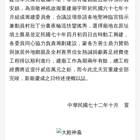
安鎮，為崇敬神祇故擬重建廟宇即於民國六十七年十
月組成籌建委員會，合議設壇恭請各地聖神臨宮指示
兼動員村壯丁分晝夜輪流扶鑾搖輿，選擇廟地在原址
填土奠基並定民國七十年四月初四日吉時動工興建，
各委員同心協力負責籌劃建設，蒙各方善士鼎力贊助
與旅居外地鄉親及全村善男信女熱誠捐獻募足經費使
工程得以順利進行，建廟工作為期兩年有餘，總工程
經費將近壹仟貳佰萬元之鉅，而今此北天宮重建全部
完竣，新廟慶成之日特述便概以誌。
中華民國七十二年十月 置