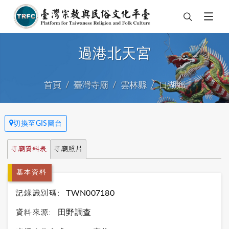
過港北天宮
首頁
臺灣寺廟
雲林縣
口湖鄉
切換至GIS圖台
寺廟資料表
寺廟照片
基本資料
記錄識別碼:
TWN007180
資料來源:
田野調查