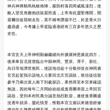
神兵神將騎馬執槍佈陣，嚴防村落四周威風凜烈，使
敵人望見喪膽抱頭鼠竄而逃，上帝有此靈聖傳聞，閒
遐爾信徒競相走告，莫不稱奇讚揚不已，於是香火日
趨鼎盛，今考據上帝駕臨過港經有三百多年悠久之歷
史也。
本宮玄天上帝神明顯赫繼續向外擴展神恩廣庇四方，
後來奉旨北巡曾臨台中縣神岡、豐原、潭子、新社、
烏日等地濟世救民，使該地信徒十分敬仰並在神岡廣
玄宮起駕指示該地人士要回北天宮謁祖，致信徒信疑
參半乃兩次派人南下到處探訪，果然尋至本宮來確認
無訛，因此每年二月間紛紛組成進香團恭迎上帝回宮
謁祖，受到本村民萬分誠意熱烈歡迎，遂使進香團盛
況逐年頻添，鑒此情景，惟觀本宮立廟以來雖曾經修
建但年久陳舊破爛不堪，非但有礙觀瞻且眾神佛亦難