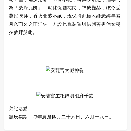
為「柴府元帥」，就此保國祐民，神威顯赫，屹今受
萬民膜拜，香火鼎盛不絕，現保持此樟木維恐經年累
月久而久之而消失，方設此龕裝置與供諸善男信女朝
夕參拜於此。
祭祀活動:
誕辰祭期：每年農曆四月二十六日、六月十八日。