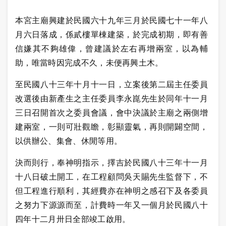
本宮主廟興建於民國六十九年三月於民國七十一年八
月六日落成，係貳樓單棟建築，於完成初期，即有善
信嫌其不夠雄偉，曾建議於左右再增兩室，以為輔
助，唯當時因完成不久，未便再興土木。
至民國八十三年十月十一日，立案後第二屆主任委員
改選後由新產生之主任委員李永崑先生於同年十一月
三日召開首次之委員會議，會中決議於主廟之兩側增
建兩室，一則可壯觀瞻，彰顯靈氣，再則開闢空間，
以供辦公、集會、休閒等用。
決而則行，奉神明指示，擇吉於民國八十三年十一月
十八日破土開工，在工程顧問吳天賜先生監督下，不
但工程進行順利，其經費亦在神明之感召下及各委員
之努力下源源而至，計費時一年又一個月於民國八十
四年十二月卅日全部竣工啟用。