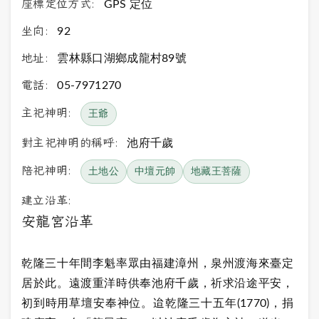
座標定位方式:
GPS 定位
坐向:
92
地址:
雲林縣口湖鄉成龍村89號
電話:
05-7971270
主祀神明:
王爺
對主祀神明的稱呼:
池府千歲
陪祀神明:
土地公
中壇元帥
地藏王菩薩
建立沿革:
安龍宮沿革
乾隆三十年間李魁率眾由福建漳州，泉州渡海來臺定
居於此。遠渡重洋時供奉池府千歲，祈求沿途平安，
初到時用草壇安奉神位。迨乾隆三十五年(1770)，捐