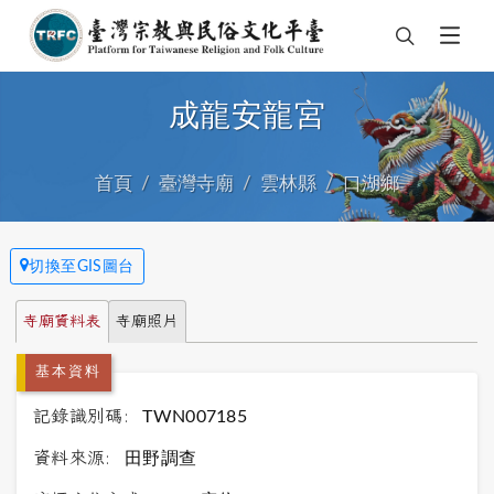
成龍安龍宮
首頁
臺灣寺廟
雲林縣
口湖鄉
切換至GIS圖台
寺廟資料表
寺廟照片
基本資料
記錄識別碼:
TWN007185
資料來源:
田野調查