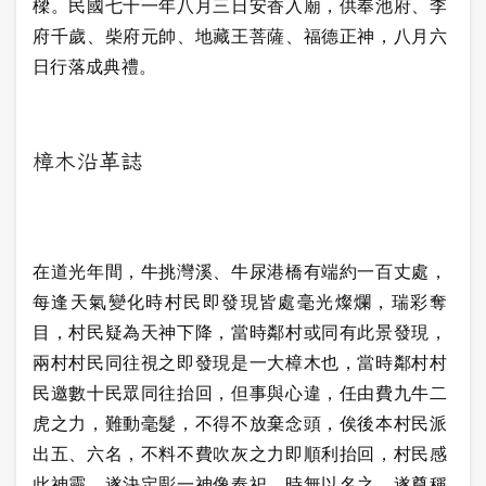
樑。民國七十一年八月三日安香入廟，供奉池府、李
府千歲、柴府元帥、地藏王菩薩、福德正神，八月六
日行落成典禮。
樟木沿革誌
在道光年間，牛挑灣溪、牛尿港橋有端約一百丈處，
每逢天氣變化時村民即發現皆處毫光燦爛，瑞彩奪
目，村民疑為天神下降，當時鄰村或同有此景發現，
兩村村民同往視之即發現是一大樟木也，當時鄰村村
民邀數十民眾同往抬回，但事與心違，任由費九牛二
虎之力，難動毫髮，不得不放棄念頭，俟後本村民派
出五、六名，不料不費吹灰之力即順利抬回，村民感
此神靈，遂決定彫一神像奉祀，時無以名之，遂尊稱