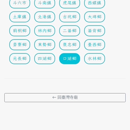
斗六市
斗南鎮
虎尾鎮
西螺鎮
土庫鎮
北港鎮
古坑鄉
大埤鄉
莿桐鄉
林內鄉
二崙鄉
崙背鄉
麥寮鄉
東勢鄉
褒忠鄉
臺西鄉
元長鄉
四湖鄉
口湖鄉
水林鄉
← 回臺灣寺廟