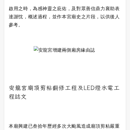
啟用之時，為感神靈之庇佑，及對眾善信鼎力襄助表
達謝忱，概述過程，並作本宮廟史之片段，以供後人
參考。
安龍宮廟頂剪粘翻修工程及LED燈水電工
程誌文
本廟興建已叁拾年歷經多次大颱風造成廟頂剪粘嚴重