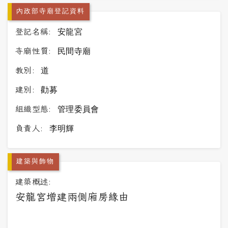
內政部寺廟登記資料
登記名稱:
安龍宮
寺廟性質:
民間寺廟
教別:
道
建別:
勸募
組織型態:
管理委員會
負責人:
李明輝
建築與飾物
建築概述:
安龍宮增建兩側廂房緣由