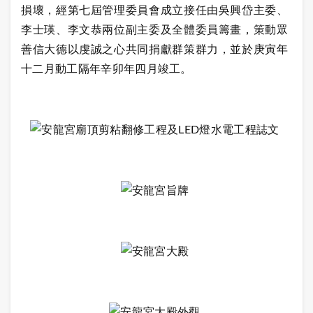
損壞，經第七屆管理委員會成立接任由吳興岱主委、
李士瑛、李文恭兩位副主委及全體委員籌畫，策動眾
善信大德以虔誠之心共同捐獻群策群力，並於庚寅年
十二月動工隔年辛卯年四月竣工。