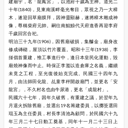
建廟宇，名「龍鳳宮」，以池府千歲為主神。道光二
十年(1840)，見東南溪畔毫光奪目，眾視之乃一大樟
木，遂迎回草廟膜拜，因神靈顯赫，遂將樟木雕成神
像，尊稱柴府元帥。嗣往南鯤鯓代天府進香再迎李府
千歲回宮合祀。
明治三十九年(1906)，因舊廟破損，集醵金，廟身改
修成磚砌，屋頂以竹片覆蓋。昭和十三年(1938)，李
掽倡首重建，惟工事進行中，逢日本皇民化運動，毀
廟燒神像而中止。時保正李濫以造倉庫之名義，繼續
未竟之工程，至光復後始克完成。民國三十四年九
月，由法師田化龍、乩童李秤開啟廟門，並更名「安
龍宮」，不久村名也由牛尿港，更名「成龍村」。
民國六十七年，因年久破舊，有重建之議，於翌年九
月退火拆除舊廟，並選出19名籌建委員，以擲筊選田
琨玉為主任委員，村長李清池為顧問，於民國六十九
年三月二十七日動工奠基，同年十一月二十三日上