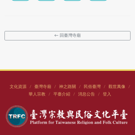
← 回臺灣寺廟
文化資源
臺灣寺廟
神之路關
民俗臺灣
觀世萬像
/
/
/
/
/
華人宗教
平臺介紹
消息公告
登入
/
/
/