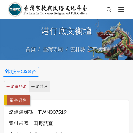
港仔底文衡壇
首頁
臺灣寺廟
雲林縣
東勢鄉
切換至GIS圖台
寺廟資料表
寺廟照片
基本資料
記錄識別碼:
TWN007519
資料來源:
田野調查