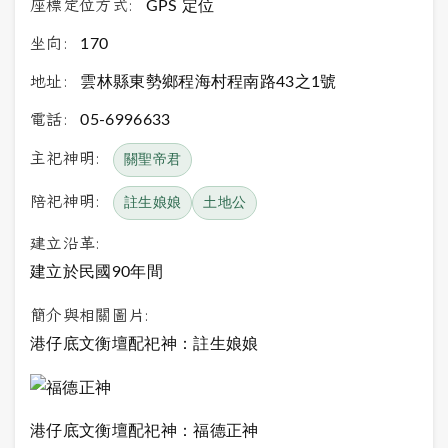
座標定位方式:
GPS 定位
坐向:
170
地址:
雲林縣東勢鄉程海村程南路43之1號
電話:
05-6996633
主祀神明:
關聖帝君
陪祀神明:
註生娘娘
土地公
建立沿革:
建立於民國90年間
簡介與相關圖片:
港仔底文衡壇配祀神：註生娘娘
港仔底文衡壇配祀神：福德正神