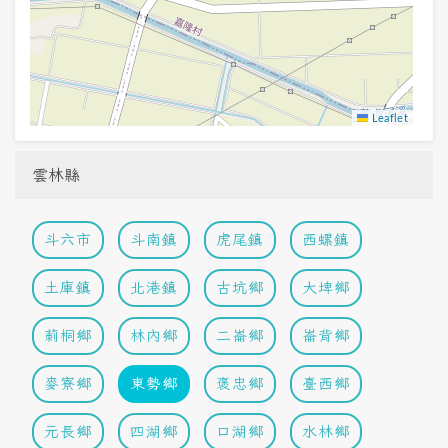
Leaflet
雲林縣
斗六市
斗南鎮
虎尾鎮
西螺鎮
土庫鎮
北港鎮
古坑鄉
大埤鄉
莿桐鄉
林內鄉
二崙鄉
崙背鄉
麥寮鄉
東勢鄉
褒忠鄉
臺西鄉
元長鄉
四湖鄉
口湖鄉
水林鄉