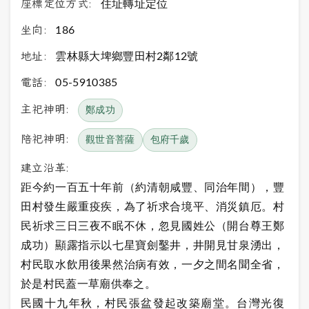
座標定位方式:
住址轉址定位
坐向:
186
地址:
雲林縣大埤鄉豐田村2鄰12號
電話:
05-5910385
主祀神明:
鄭成功
陪祀神明:
觀世音菩薩
包府千歲
建立沿革:
距今約一百五十年前（約清朝咸豐、同治年間），豐
田村發生嚴重疫疾，為了祈求合境平、消災鎮厄。村
民祈求三日三夜不眠不休，忽見國姓公（開台尊王鄭
成功）顯露指示以七星寶劍鑿井，井開見甘泉湧出，
村民取水飲用後果然治病有效，一夕之間名聞全省，
於是村民蓋一草廟供奉之。
民國十九年秋，村民張盆發起改築廟堂。台灣光復