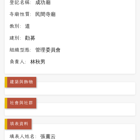
登記名稱:
成功廟
寺廟性質:
民間寺廟
教別:
道
建別:
勸募
組織型態:
管理委員會
負責人:
林秋男
建築與飾物
社會與社群
填表資料
填表人姓名:
張薰云