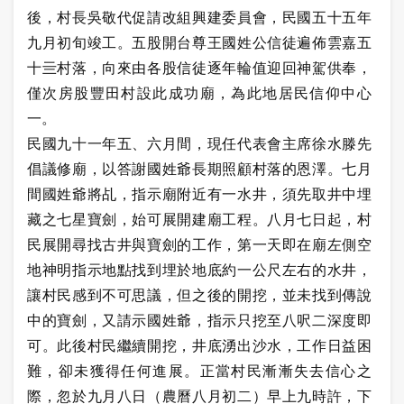
後，村長吳敬代促請改組興建委員會，民國五十五年
九月初旬竣工。五股開台尊王國姓公信徒遍佈雲嘉五
十亖村落，向來由各股信徒逐年輪值迎回神駕供奉，
僅次房股豐田村設此成功廟，為此地居民信仰中心
一。
民國九十一年五、六月間，現任代表會主席徐水滕先
倡議修廟，以答謝國姓爺長期照顧村落的恩澤。七月
間國姓爺將乩，指示廟附近有一水井，須先取井中埋
藏之七星寶劍，始可展開建廟工程。八月七日起，村
民展開尋找古井與寶劍的工作，第一天即在廟左側空
地神明指示地點找到埋於地底約一公尺左右的水井，
讓村民感到不可思議，但之後的開挖，並未找到傳說
中的寶劍，又請示國姓爺，指示只挖至八呎二深度即
可。此後村民繼續開挖，井底湧出沙水，工作日益困
難，卻未獲得任何進展。正當村民漸漸失去信心之
際，忽於九月八日（農曆八月初二）早上九時許，下