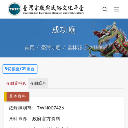
成功廟
首頁
臺灣寺廟
雲林縣
大埤鄉
切換至GIS圖台
寺廟資料表
寺廟照片
基本資料
記錄識別碼:
TWN007426
資料來源:
政府官方資料