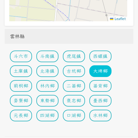
Leaflet
雲林縣
斗六市
斗南鎮
虎尾鎮
西螺鎮
土庫鎮
北港鎮
古坑鄉
大埤鄉
莿桐鄉
林內鄉
二崙鄉
崙背鄉
麥寮鄉
東勢鄉
褒忠鄉
臺西鄉
元長鄉
四湖鄉
口湖鄉
水林鄉