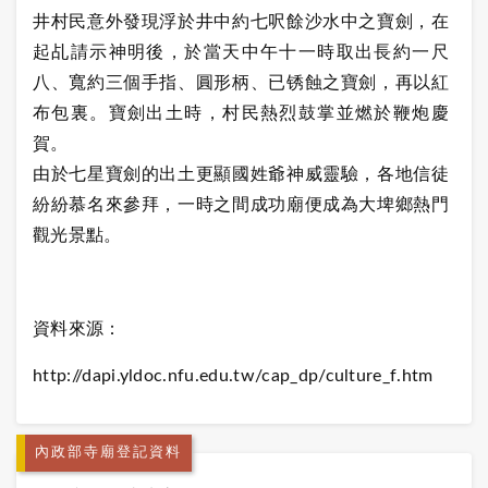
井村民意外發現浮於井中約七呎餘沙水中之寶劍，在
起乩請示神明後，於當天中午十一時取出長約一尺
八、寬約三個手指、圓形柄、已锈蝕之寶劍，再以紅
布包裏。寶劍出土時，村民熱烈鼓掌並燃於鞭炮慶
賀。
由於七星寶劍的出土更顯國姓爺神威靈驗，各地信徒
紛紛慕名來參拜，一時之間成功廟便成為大埤鄉熱門
觀光景點。
資料來源：
http://dapi.yldoc.nfu.edu.tw/cap_dp/culture_f.htm
內政部寺廟登記資料