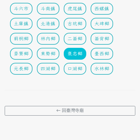
斗六市
斗南鎮
虎尾鎮
西螺鎮
土庫鎮
北港鎮
古坑鄉
大埤鄉
莿桐鄉
林內鄉
二崙鄉
崙背鄉
麥寮鄉
東勢鄉
褒忠鄉
臺西鄉
元長鄉
四湖鄉
口湖鄉
水林鄉
← 回臺灣寺廟