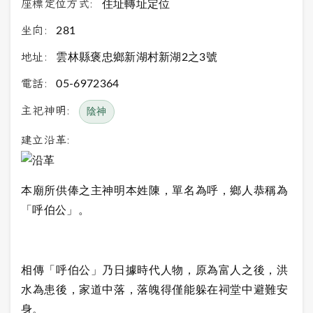
座標定位方式:
住址轉址定位
坐向:
281
地址:
雲林縣褒忠鄉新湖村新湖2之3號
電話:
05-6972364
主祀神明:
陰神
建立沿革:
本廟所供俸之主神明本姓陳，單名為呼，鄉人恭稱為
「呼伯公」。
相傳「呼伯公」乃日據時代人物，原為富人之後，洪
水為患後，家道中落，落魄得僅能躲在祠堂中避難安
身。