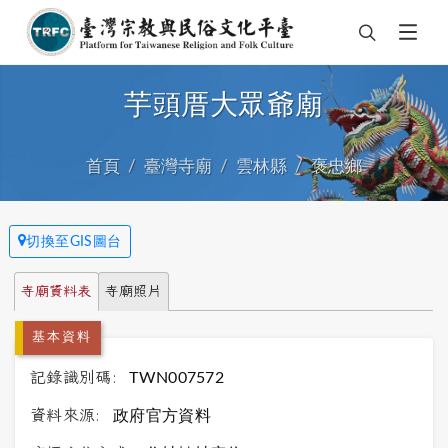
芋頭厝大眾爺廟
首頁
臺灣寺廟
雲林縣
褒忠鄉
切換至GIS圖台
寺廟資料表
寺廟照片
基本資料
記錄識別碼:
TWN007572
資料來源:
政府官方資料