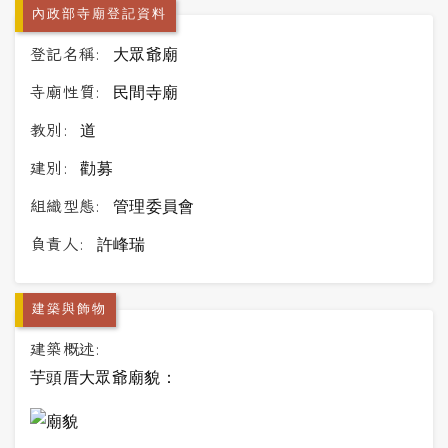
內政部寺廟登記資料
登記名稱:
大眾爺廟
寺廟性質:
民間寺廟
教別:
道
建別:
勸募
組織型態:
管理委員會
負責人:
許峰瑞
建築與飾物
建築概述:
芋頭厝大眾爺廟貌：