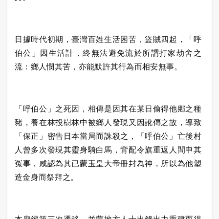
日據時代初期，臺灣百姓生活困苦，盜賊四起，「呼
伯公」因生活計，終無法避免流於所謂打家劫舍之
流：鄉人憫其苦，亦能默許其行為而相安無事。
「呼伯公」之死因，相傳是因其在某日偷得他鄕之種
豬，養在林投樹林中被鄉人發現又因訛傳之故，導致
「保正」密告日本當局而誅殺之，「呼伯公」亡後村
人曾多次發現其靈身騎白馬，背配令旗重返人間申其
冤事，咸認為其已蒙玉皇大帝冊封為神，所以為他塑
造金身而祭拜之。