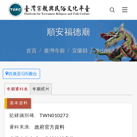
順安福德廟
首頁
臺灣寺廟
宜蘭縣
冬山鄉
切換至GIS圖台
寺廟資料表
寺廟照片
基本資料
記錄識別碼:
TWN010272
資料來源:
政府官方資料