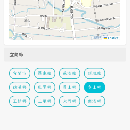
Leaflet
宜蘭縣
宜蘭市
羅東鎮
蘇澳鎮
頭城鎮
礁溪鄉
壯圍鄉
員山鄉
冬山鄉
五結鄉
三星鄉
大同鄉
南澳鄉