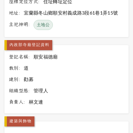
座標定位方式:
住址轉址定位
地址:
宜蘭縣冬山鄉順安村義成路3段61巷1弄15號
主祀神明:
土地公
內政部寺廟登記資料
登記名稱:
順安福德廟
教別:
道
建別:
勸募
組織型態:
管理人
負責人:
林文連
建築與飾物