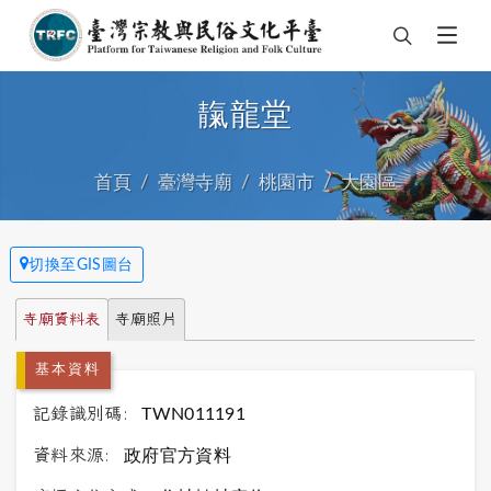
靝龍堂
首頁
臺灣寺廟
桃園市
大園區
切換至GIS圖台
寺廟資料表
寺廟照片
基本資料
記錄識別碼:
TWN011191
資料來源:
政府官方資料