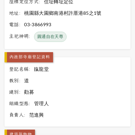
座標定位方式:
住址轉址定位
地址:
桃園縣大園鄉南港村許厝港85之1號
電話:
03-3866993
主祀神明:
圓通自在天尊
內政部寺廟登記資料
登記名稱:
靝龍堂
教別:
道
建別:
勸募
組織型態:
管理人
負責人:
范進興
建築與飾物