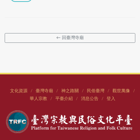
← 回臺灣寺廟
文化資源
臺灣寺廟
神之路關
民俗臺灣
觀世萬像
/
/
/
/
/
華人宗教
平臺介紹
消息公告
登入
/
/
/