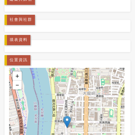
社會與社群
填表資料
位置資訊
+
−