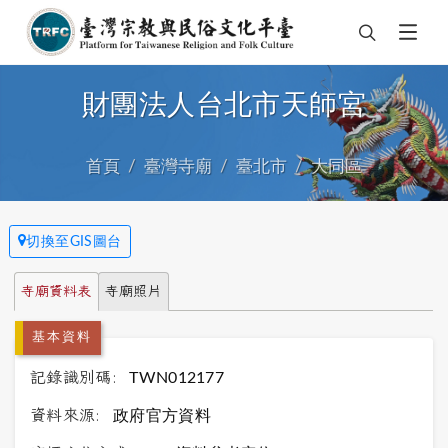
財團法人台北市天師宮
首頁
臺灣寺廟
臺北市
大同區
切換至GIS圖台
寺廟資料表
寺廟照片
基本資料
記錄識別碼:
TWN012177
資料來源:
政府官方資料