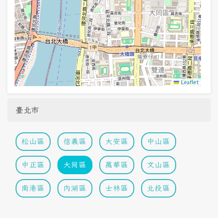
Leaflet
臺北市
松山區
信義區
大安區
中山區
中正區
大同區
萬華區
文山區
南港區
內湖區
士林區
北投區