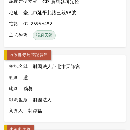
座標定位方式:
GIS 資料參考定位
地址:
臺北市延平北路三段99號
電話:
02-25956499
主祀神明:
張府天師
內政部寺廟登記資料
登記名稱:
財團法人台北市天師宮
教別:
道
建別:
勸募
組織型態:
財團法人
負責人:
郭添福
建築與飾物