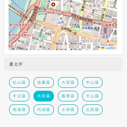
Leaflet
臺北市
松山區
信義區
大安區
中山區
中正區
大同區
萬華區
文山區
南港區
內湖區
士林區
北投區