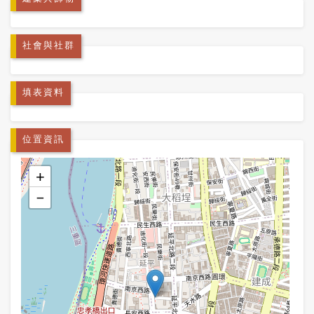
社會與社群
填表資料
位置資訊
+
−