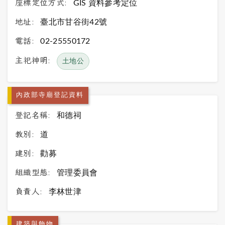
座標定位方式:
GIS 資料參考定位
地址:
臺北市甘谷街42號
電話:
02-25550172
主祀神明:
土地公
內政部寺廟登記資料
登記名稱:
和德祠
教別:
道
建別:
勸募
組織型態:
管理委員會
負責人:
李林世津
建築與飾物