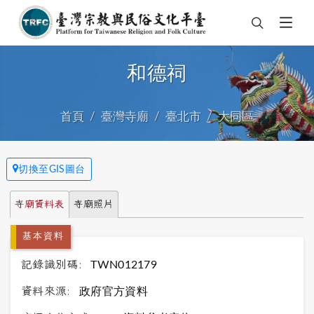
和德祠
首頁
臺灣寺廟
臺北市
大同區
切換至GIS圖台
寺廟資料表
寺廟照片
基本資料
記錄識別碼:
TWN012179
資料來源:
政府官方資料