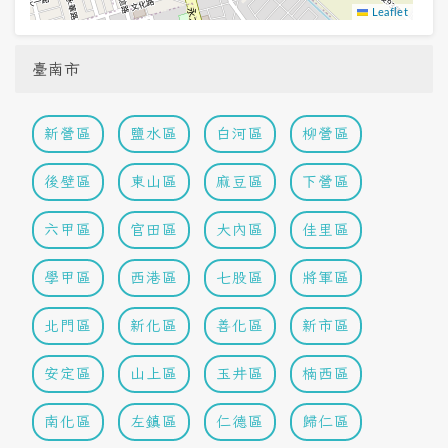
Leaflet
臺南市
新營區
鹽水區
白河區
柳營區
後壁區
東山區
麻豆區
下營區
六甲區
官田區
大內區
佳里區
學甲區
西港區
七股區
將軍區
北門區
新化區
善化區
新市區
安定區
山上區
玉井區
楠西區
南化區
左鎮區
仁德區
歸仁區