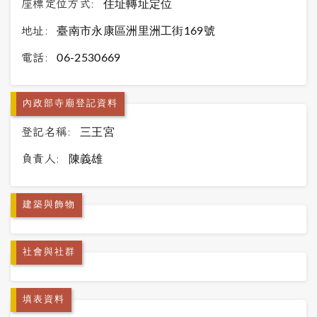
座標定位方式:
住址轉址定位
地址:
臺南市永康區洲里洲工街169號
電話:
06-2530669
內政部寺廟登記資料
登記名稱:
三王宮
負責人:
陳義雄
建築與飾物
社會與社群
填表資料