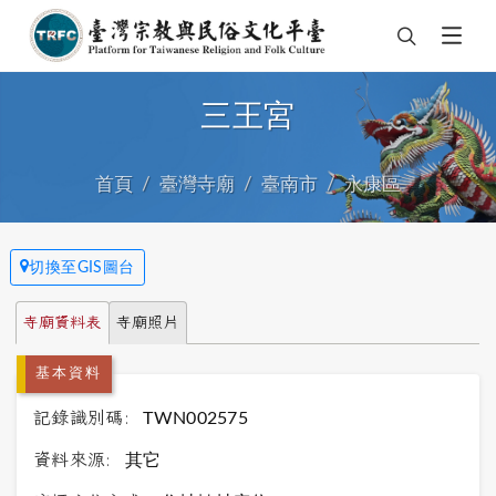
三王宮
首頁
臺灣寺廟
臺南市
永康區
切換至GIS圖台
寺廟資料表
寺廟照片
基本資料
記錄識別碼:
TWN002575
資料來源:
其它