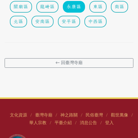
關廟區
龍崎區
永康區
東區
南區
北區
安南區
安平區
中西區
← 回臺灣寺廟
文化資源
臺灣寺廟
神之路關
民俗臺灣
觀世萬像
/
/
/
/
/
華人宗教
平臺介紹
消息公告
登入
/
/
/