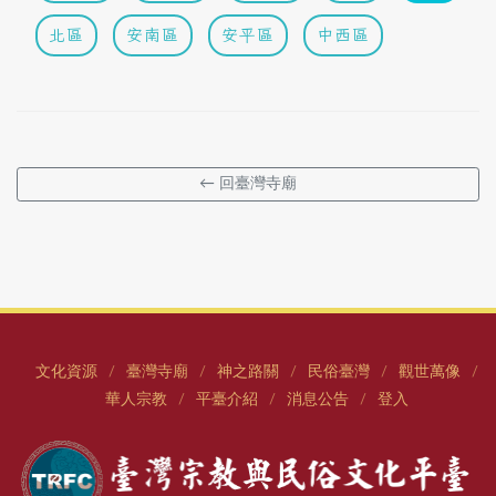
北區
安南區
安平區
中西區
← 回臺灣寺廟
文化資源
臺灣寺廟
神之路關
民俗臺灣
觀世萬像
/
/
/
/
/
華人宗教
平臺介紹
消息公告
登入
/
/
/