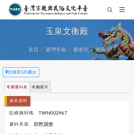
玉泉文衡殿
首頁
臺灣寺廟
臺南市
南區
切換至GIS圖台
寺廟資料表
寺廟照片
基本資料
記錄識別碼:
TWN002967
資料來源:
田野調查