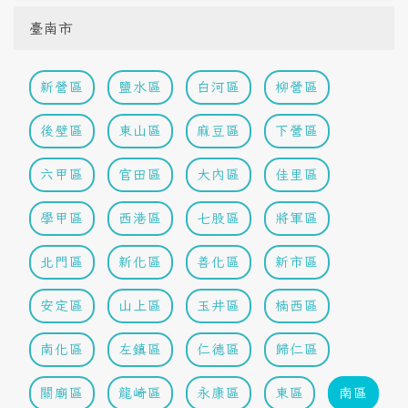
臺南市
新營區
鹽水區
白河區
柳營區
後壁區
東山區
麻豆區
下營區
六甲區
官田區
大內區
佳里區
學甲區
西港區
七股區
將軍區
北門區
新化區
善化區
新市區
安定區
山上區
玉井區
楠西區
南化區
左鎮區
仁德區
歸仁區
關廟區
龍崎區
永康區
東區
南區