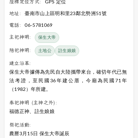
座標定位方式:
GPS 定位
地址:
臺南市山上區明和里23鄰北勢洲51號
電話:
06-5781069
主祀神明:
保生大帝
陪祀神明:
土地公
註生娘娘
建立沿革:
保生大帝據傳為先民自大陸攜帶來台，確切年代已無
法考證，至民國36年建公厝，今廟為民國71年
（1982）年所建。
奉祀神明 (主神之外):
福德正神、註生娘娘
祭祀活動:
農曆3月15日 保生大帝誕辰