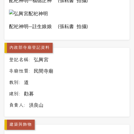
配祀神明─福德正神
(張耘書 拍攝)
配祀神明─註生娘娘
(張耘書 拍攝)
內政部寺廟登記資料
登記名稱:
弘興宮
寺廟性質:
民間寺廟
教別:
道
建別:
勸募
負責人:
洪良山
建築與飾物