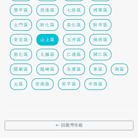
學甲區
西港區
七股區
將軍區
北門區
新化區
善化區
新市區
安定區
山上區
玉井區
楠西區
南化區
左鎮區
仁德區
歸仁區
關廟區
龍崎區
永康區
東區
南區
北區
安南區
安平區
中西區
← 回臺灣寺廟