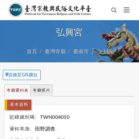
弘興宮
首頁
臺灣寺廟
臺南市
山上區
切換至GIS圖台
寺廟資料表
寺廟照片
基本資料
記錄識別碼:
TWN004010
資料來源:
田野調查