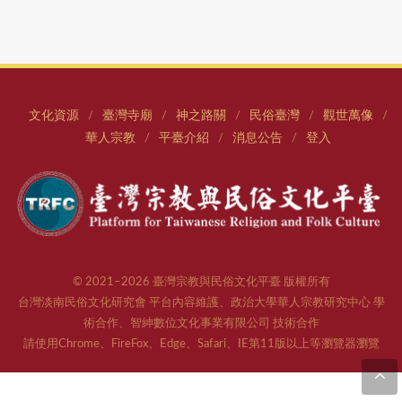
文化資源
臺灣寺廟
神之路關
民俗臺灣
觀世萬像
/
/
/
/
/
華人宗教
平臺介紹
消息公告
登入
/
/
/
© 2021–2026 臺灣宗教與民俗文化平臺 版權所有
台灣淡南民俗文化研究會 平台內容維護、政治大學華人宗教研究中心 學
術合作、智紳數位文化事業有限公司 技術合作
請使用Chrome、FireFox、Edge、Safari、IE第11版以上等瀏覽器瀏覽