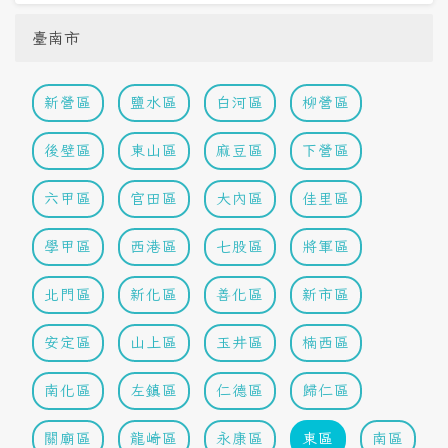
臺南市
新營區
鹽水區
白河區
柳營區
後壁區
東山區
麻豆區
下營區
六甲區
官田區
大內區
佳里區
學甲區
西港區
七股區
將軍區
北門區
新化區
善化區
新市區
安定區
山上區
玉井區
楠西區
南化區
左鎮區
仁德區
歸仁區
關廟區
龍崎區
永康區
東區
南區