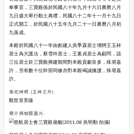
奉事宜，三寶殿係於民國八十年九月十六日農曆八月
九日盛大舉行動土典禮，民國八十二年十一月十九日
正式開工，於民國八十五年九月二十一日農曆八月初
九落成。
本殿於民國八十一年由創建人吳季霖居士增聘王玉杯
居士為大護法，蔡雪吟居士，王素貞居士為顧問，該
三位居士於三寶殿興建期間對本殿貢獻良多，殊堪嘉
許，另有數十位幹部同修亦對本殿竭誠擁護，殊堪嘉
許。
奉祀神明 (主神之外):
觀世音菩薩
簡介與相關圖片: