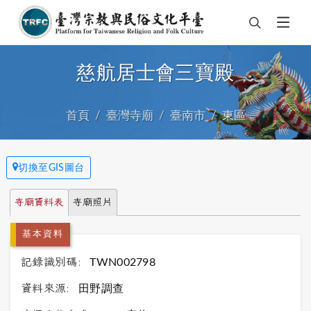
慈航居士會三寶殿
首頁
臺灣寺廟
臺南市
東區
切換至GIS圖台
寺廟資料表
寺廟照片
基本資料
記錄識別碼:
TWN002798
資料來源:
田野調查