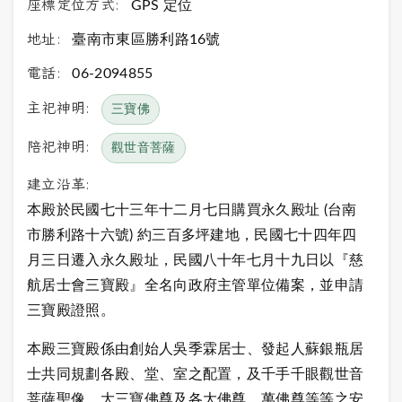
座標定位方式:
GPS 定位
地址:
臺南市東區勝利路16號
電話:
06-2094855
主祀神明:
三寶佛
陪祀神明:
觀世音菩薩
建立沿革:
本殿於民國七十三年十二月七日購買永久殿址 (台南
市勝利路十六號) 約三百多坪建地，民國七十四年四
月三日遷入永久殿址，民國八十年七月十九日以『慈
航居士會三寶殿』全名向政府主管單位備案，並申請
三寶殿證照。
本殿三寶殿係由創始人吳季霖居士、發起人蘇銀瓶居
士共同規劃各殿、堂、室之配置，及千手千眼觀世音
菩薩聖像，大三寶佛尊及各大佛尊，萬佛尊等等之安