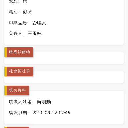
教別:
佛
建別:
勸募
組織型態:
管理人
負責人:
王玉杯
建築與飾物
社會與社群
填表資料
填表人姓名:
吳明勳
填表日期:
2011-08-17 17:45