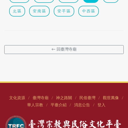
北區
安南區
安平區
中西區
← 回臺灣寺廟
文化資源
臺灣寺廟
神之路關
民俗臺灣
觀世萬像
/
/
/
/
/
華人宗教
平臺介紹
消息公告
登入
/
/
/