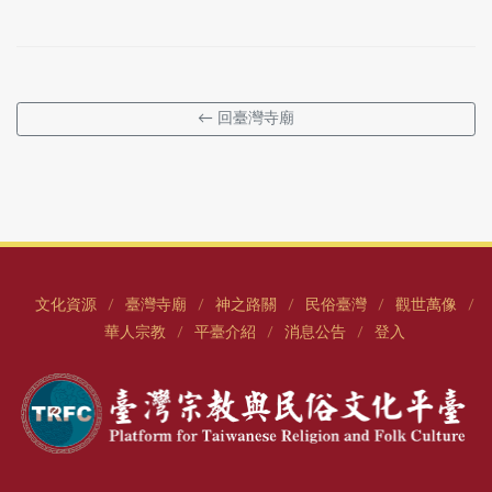
← 回臺灣寺廟
文化資源
臺灣寺廟
神之路關
民俗臺灣
觀世萬像
/
/
/
/
/
華人宗教
平臺介紹
消息公告
登入
/
/
/