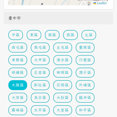
Leaflet
臺中市
中區
東區
南區
西區
北區
西屯區
南屯區
北屯區
豐原區
東勢區
大甲區
清水區
沙鹿區
梧棲區
后里區
神岡區
潭子區
大雅區
新社區
石岡區
外埔區
大安區
烏日區
大肚區
龍井區
霧峰區
太平區
大里區
和平區