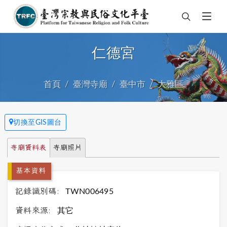
仁德宮
首頁
臺灣寺廟
臺中市
大雅區
切換至GIS圖台
寺廟資料表
寺廟照片
基本資料
記錄識別碼:
TWN006495
資料來源:
其它