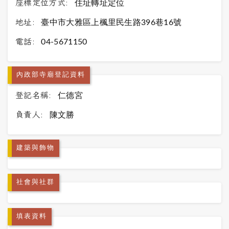
座標定位方式:
住址轉址定位
地址:
臺中市大雅區上楓里民生路396巷16號
電話:
04-5671150
內政部寺廟登記資料
登記名稱:
仁德宮
負責人:
陳文勝
建築與飾物
社會與社群
填表資料