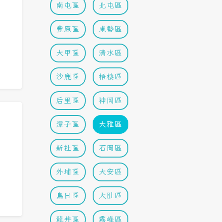
南屯區
北屯區
豐原區
東勢區
大甲區
清水區
沙鹿區
梧棲區
后里區
神岡區
潭子區
大雅區
新社區
石岡區
外埔區
大安區
烏日區
大肚區
龍井區
霧峰區