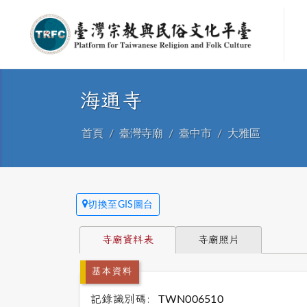
海通寺
首頁
臺灣寺廟
臺中市
大雅區
切換至GIS圖台
寺廟資料表
寺廟照片
基本資料
記錄識別碼:
TWN006510