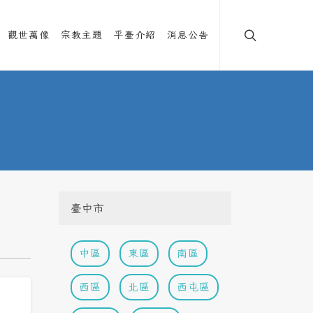
觀世萬像
宗教主題
平臺介紹
消息公告
臺中市
中區
東區
南區
西區
北區
西屯區