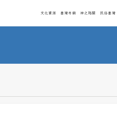
文化資源
臺灣寺廟
神之路關
民俗臺灣