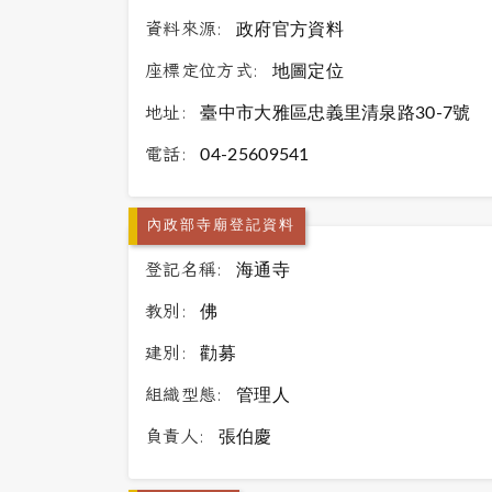
資料來源:
政府官方資料
座標定位方式:
地圖定位
地址:
臺中市大雅區忠義里清泉路30-7號
電話:
04-25609541
內政部寺廟登記資料
登記名稱:
海通寺
教別:
佛
建別:
勸募
組織型態:
管理人
負責人:
張伯慶