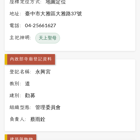
座標定位方式:
地圖定位
地址:
臺中市大雅區大雅路37號
電話:
04-25661627
主祀神明:
天上聖母
內政部寺廟登記資料
登記名稱:
永興宮
教別:
道
建別:
勸募
組織型態:
管理委員會
負責人:
蔡雨銓
建築與飾物