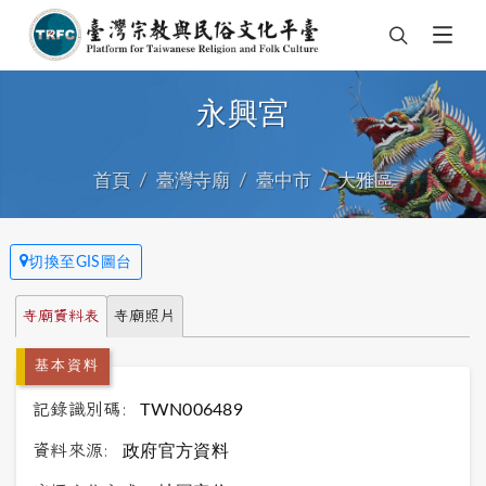
永興宮
首頁
臺灣寺廟
臺中市
大雅區
切換至GIS圖台
寺廟資料表
寺廟照片
基本資料
記錄識別碼:
TWN006489
資料來源:
政府官方資料