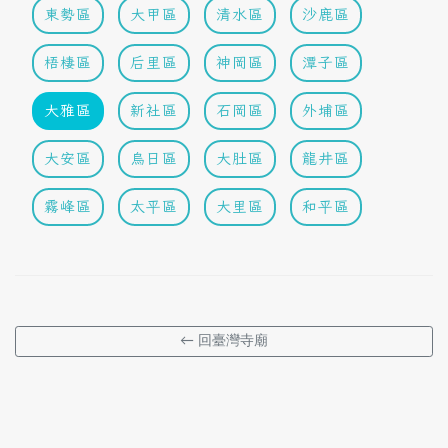
東勢區
大甲區
清水區
沙鹿區
梧棲區
后里區
神岡區
潭子區
大雅區
新社區
石岡區
外埔區
大安區
烏日區
大肚區
龍井區
霧峰區
太平區
大里區
和平區
← 回臺灣寺廟