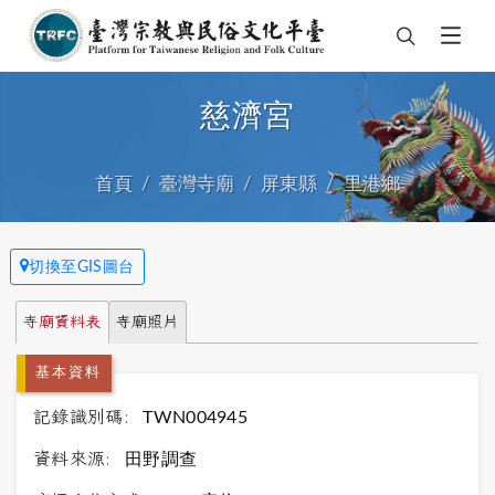
慈濟宮
首頁
臺灣寺廟
屏東縣
里港鄉
切換至GIS圖台
寺廟資料表
寺廟照片
基本資料
記錄識別碼:
TWN004945
資料來源:
田野調查