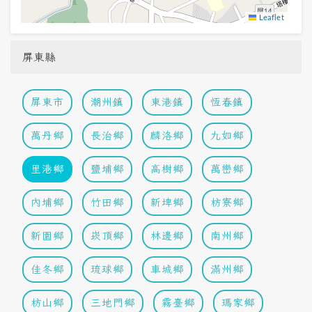
Leaflet
屏東縣
屏東市
潮州鎮
東港鎮
恆春鎮
萬丹鄉
長治鄉
麟洛鄉
九如鄉
里港鄉
鹽埔鄉
高樹鄉
萬巒鄉
內埔鄉
竹田鄉
新埤鄉
枋寮鄉
新園鄉
崁頂鄉
林邊鄉
南州鄉
佳冬鄉
琉球鄉
車城鄉
滿州鄉
枋山鄉
三地門鄉
霧臺鄉
瑪家鄉