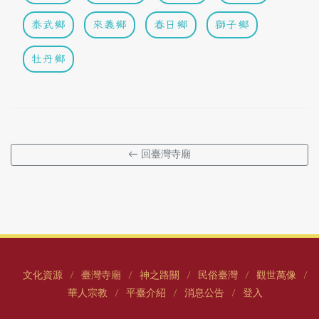
泰武鄉
來義鄉
春日鄉
獅子鄉
牡丹鄉
← 回臺灣寺廟
文化資源
臺灣寺廟
神之路關
民俗臺灣
觀世萬像
/
/
/
/
/
華人宗教
平臺介紹
消息公告
登入
/
/
/