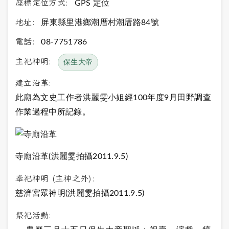
座標定位方式:
GPS 定位
地址:
屏東縣里港鄉潮厝村潮厝路84號
電話:
08-7751786
主祀神明:
保生大帝
建立沿革:
此廟為文史工作者洪麗雯小姐經100年度9月田野調查
作業過程中所記錄。
寺廟沿革(洪麗雯拍攝2011.9.5)
奉祀神明 (主神之外):
慈濟宮眾神明(洪麗雯拍攝2011.9.5)
祭祀活動: