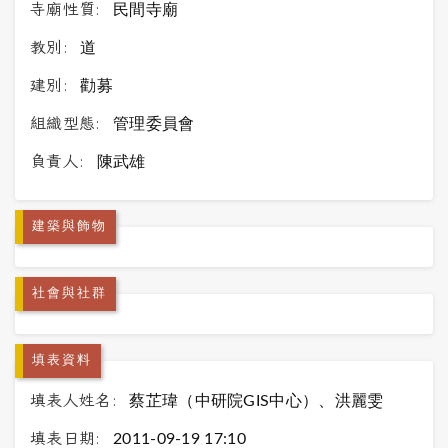
寺廟性質:
民間寺廟
教別:
道
建別:
勸募
組織型態:
管理委員會
負責人:
陳武雄
建築與飾物
社會與社群
填表資料
填表人姓名:
蔡芷瑋（中研院GIS中心）、洪麗雯
填表日期:
2011-09-19 17:10