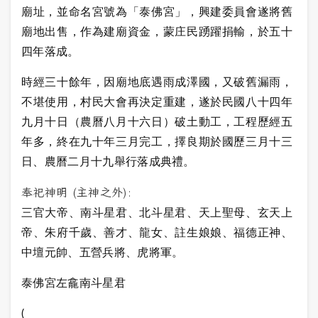
廟址，並命名宮號為「泰佛宮」，興建委員會遂將舊
廟地出售，作為建廟資金，蒙庄民踴躍捐輸，於五十
四年落成。
時經三十餘年，因廟地底遇雨成澤國，又破舊漏雨，
不堪使用，村民大會再決定重建，遂於民國八十四年
九月十日（農曆八月十六日）破土動工，工程歷經五
年多，終在九十年三月完工，擇良期於國歷三月十三
日、農曆二月十九舉行落成典禮。
奉祀神明 (主神之外):
三官大帝、南斗星君、北斗星君、天上聖母、玄天上
帝、朱府千歲、善才、龍女、註生娘娘、福德正神、
中壇元帥、五營兵將、虎將軍。
泰佛宮左龕南斗星君
(