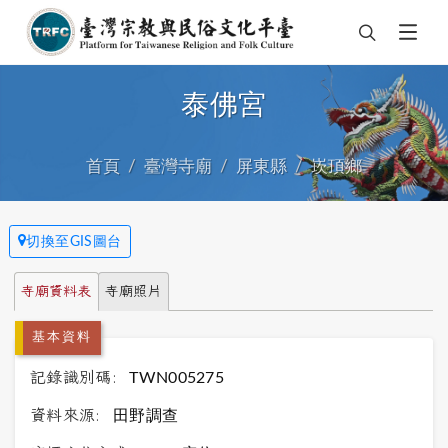
泰佛宮
首頁
臺灣寺廟
屏東縣
崁頂鄉
切換至GIS圖台
寺廟資料表
寺廟照片
基本資料
記錄識別碼:
TWN005275
資料來源:
田野調查