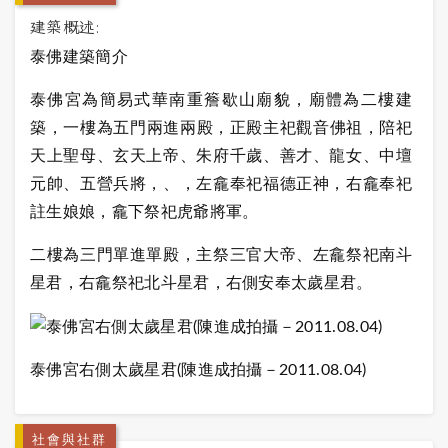
建築概述:
泰佛建築簡介
泰佛宮為簡易式華南重簷歇山廟貌，廟體為二樓建
築，一樓為五門兩進兩殿，
正殿主祀觀音佛祖，陪祀
天上聖母、玄天上帝、朱府千歲、善才、龍女、中壇
元帥、五營兵將，、，左龕奉祀福德正神，右龕奉祀
註生娘娘，龕下祭祀虎爺將軍。
二樓為三門單進單殿，主祭三官大帝、左龕祭祀南斗
星君，右龕祭祀北斗星君，右側安奉太歲星君。
泰佛宮右側太歲星君
(
陳進成拍攝－
2011.08.04)
社會與社群