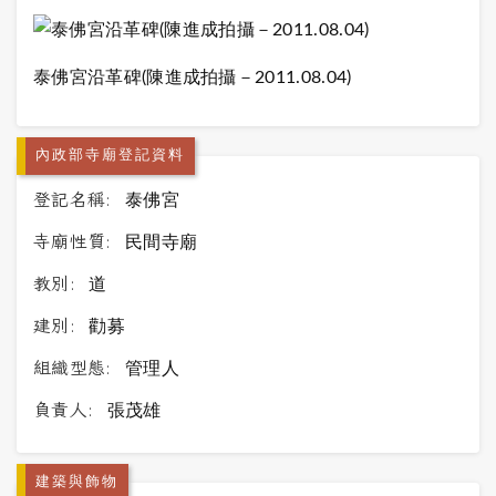
泰佛宮沿革碑
(
陳進成拍攝－
2011.08.04)
內政部寺廟登記資料
登記名稱:
泰佛宮
寺廟性質:
民間寺廟
教別:
道
建別:
勸募
組織型態:
管理人
負責人:
張茂雄
建築與飾物