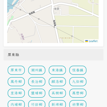
Leaflet
屏東縣
屏東市
潮州鎮
東港鎮
恆春鎮
萬丹鄉
長治鄉
麟洛鄉
九如鄉
里港鄉
鹽埔鄉
高樹鄉
萬巒鄉
內埔鄉
竹田鄉
新埤鄉
枋寮鄉