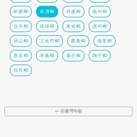
新園鄉
崁頂鄉
林邊鄉
南州鄉
佳冬鄉
琉球鄉
車城鄉
滿州鄉
枋山鄉
三地門鄉
霧臺鄉
瑪家鄉
泰武鄉
來義鄉
春日鄉
獅子鄉
牡丹鄉
← 回臺灣寺廟