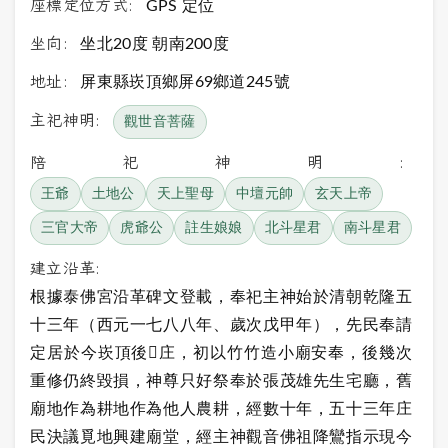
座標定位方式:
GPS 定位
坐向:
坐北20度 朝南200度
地址:
屏東縣崁頂鄉屏69鄉道245號
主祀神明:
觀世音菩薩
陪祀神明:
王爺
土地公
天上聖母
中壇元帥
玄天上帝
三官大帝
虎爺公
註生娘娘
北斗星君
南斗星君
建立沿革:
根據泰佛宮沿革碑文登載，奉祀主神始於清朝乾隆五
十三年（西元一七八八年、歲次戊甲年），先民奉請
定居於今崁頂後庄，初以竹竹造小廟安奉，後幾次
重修仍終毀損，神尊只好祭奉於張茂雄先生宅廳，舊
廟地作為耕地作為他人農耕，經數十年，五十三年庄
民決議覓地興建廟堂，經主神觀音佛祖降鸞指示現今