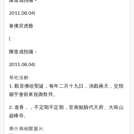
陳進成拍攝－
2011.08.04)
泰佛宮虎爺
(
陳進成拍攝－
2011.08.04)
祭祀活動:
1. 觀音佛祖聖誕
，每年二月十九日，演戲兩天，交陪
廟宇會前來祝壽祭拜。
2. 進香
，，不定期不定期，至南鯤鯓代天府、大崗山
超峰寺。
簡介與相關圖片: