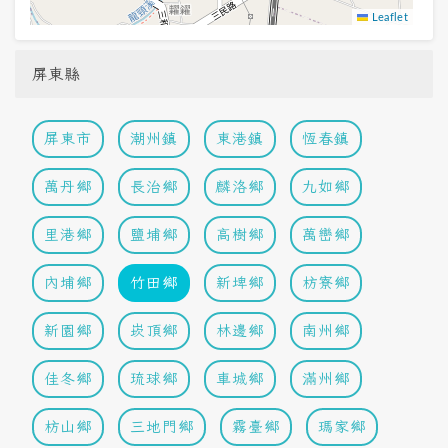
Leaflet
屏東縣
屏東市
潮州鎮
東港鎮
恆春鎮
萬丹鄉
長治鄉
麟洛鄉
九如鄉
里港鄉
鹽埔鄉
高樹鄉
萬巒鄉
內埔鄉
竹田鄉
新埤鄉
枋寮鄉
新園鄉
崁頂鄉
林邊鄉
南州鄉
佳冬鄉
琉球鄉
車城鄉
滿州鄉
枋山鄉
三地門鄉
霧臺鄉
瑪家鄉