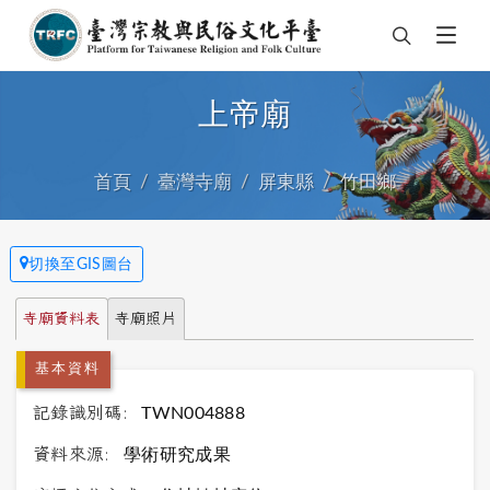
上帝廟
首頁
臺灣寺廟
屏東縣
竹田鄉
切換至GIS圖台
寺廟資料表
寺廟照片
基本資料
記錄識別碼:
TWN004888
資料來源:
學術研究成果