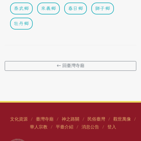
泰武鄉
來義鄉
春日鄉
獅子鄉
牡丹鄉
← 回臺灣寺廟
文化資源
臺灣寺廟
神之路關
民俗臺灣
觀世萬像
/
/
/
/
/
華人宗教
平臺介紹
消息公告
登入
/
/
/