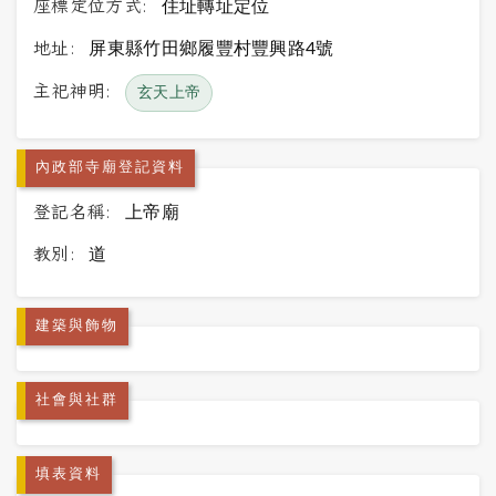
座標定位方式:
住址轉址定位
地址:
屏東縣竹田鄉履豐村豐興路4號
主祀神明:
玄天上帝
內政部寺廟登記資料
登記名稱:
上帝廟
教別:
道
建築與飾物
社會與社群
填表資料