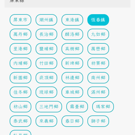
屏東縣
屏東市
潮州鎮
東港鎮
恆春鎮
萬丹鄉
長治鄉
麟洛鄉
九如鄉
里港鄉
鹽埔鄉
高樹鄉
萬巒鄉
內埔鄉
竹田鄉
新埤鄉
枋寮鄉
新園鄉
崁頂鄉
林邊鄉
南州鄉
佳冬鄉
琉球鄉
車城鄉
滿州鄉
枋山鄉
三地門鄉
霧臺鄉
瑪家鄉
泰武鄉
來義鄉
春日鄉
獅子鄉