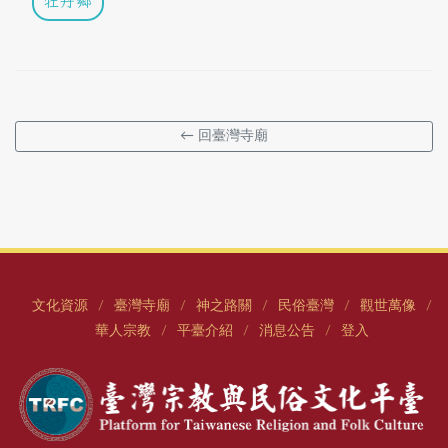
牡丹鄉
← 回臺灣寺廟
文化資源
臺灣寺廟
神之路關
民俗臺灣
觀世萬像
/
/
/
/
/
華人宗教
平臺介紹
消息公告
登入
/
/
/