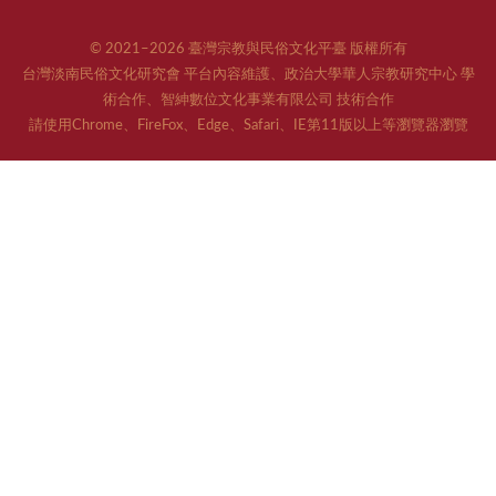
© 2021–2026 臺灣宗教與民俗文化平臺 版權所有
台灣淡南民俗文化研究會 平台內容維護、政治大學華人宗教研究中心 學
術合作、智紳數位文化事業有限公司 技術合作
請使用Chrome、FireFox、Edge、Safari、IE第11版以上等瀏覽器瀏覽