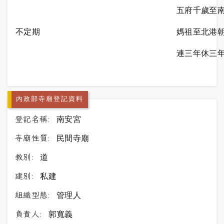
五府千歲至
不定期
媽祖至北港
連三年休三
內政部寺廟登記資料
登記名稱:
南安宮
寺廟性質:
民間寺廟
教別:
道
建別:
私建
組織型態:
管理人
負責人:
郭寬義