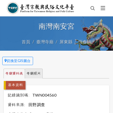
南灣南安宮
首頁
臺灣寺廟
屏東縣
恆春鎮
切換至GIS圖台
寺廟資料表
寺廟照片
基本資料
記錄識別碼:
TWN004560
資料來源:
田野調查