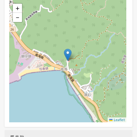
+
−
Leaflet