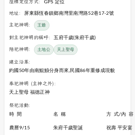
座標定位方式:
GPS 定位
地址:
屏東縣恆春鎮鄉南灣里南灣路52巷17-2號
主祀神明:
王爺
對主祀神明的稱呼:
五府千歲(朱府千歲)
陪祀神明:
土地公
天上聖母
建立沿革:
約國50年由南鯤鯓分身而來,民國86年重修成現貌
奉祀神明 (主神之外):
天上聖母 福德正神
祭祀活動:
時 間
名 稱
方 式/內 容
農曆9/15
朱府千歲聖誕
祝壽 平安宴