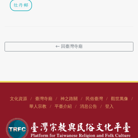
牡丹鄉
← 回臺灣寺廟
文化資源
臺灣寺廟
神之路關
民俗臺灣
觀世萬像
/
/
/
/
/
華人宗教
平臺介紹
消息公告
登入
/
/
/