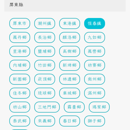
屏東縣
屏東市
潮州鎮
東港鎮
恆春鎮
萬丹鄉
長治鄉
麟洛鄉
九如鄉
里港鄉
鹽埔鄉
高樹鄉
萬巒鄉
內埔鄉
竹田鄉
新埤鄉
枋寮鄉
新園鄉
崁頂鄉
林邊鄉
南州鄉
佳冬鄉
琉球鄉
車城鄉
滿州鄉
枋山鄉
三地門鄉
霧臺鄉
瑪家鄉
泰武鄉
來義鄉
春日鄉
獅子鄉