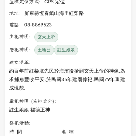
座標定位方式:
GPS 定位
地址:
屏東縣恆春鎮山海里紅柴路
電話:
08-8869523
主祀神明:
玄天上帝
陪祀神明:
土地公
註生娘娘
建立沿革:
約百年前紅柴坑先民於海濱撿拾到玄天上帝的神像,為
求捕魚豐收平安,於民國35年建廟俸祀,民國79年重建
成現貌.
奉祀神明 (主神之外):
註生娘娘 福德正神
祭祀活動:
時 間
名 稱