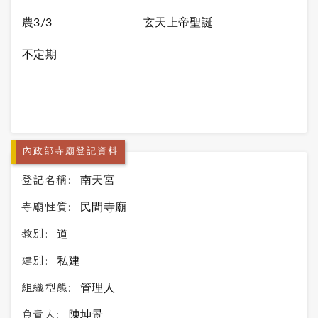
農3/3
玄天上帝聖誕
不定期
內政部寺廟登記資料
登記名稱:
南天宮
寺廟性質:
民間寺廟
教別:
道
建別:
私建
組織型態:
管理人
負責人:
陳坤景