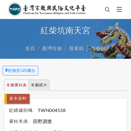
紅柴坑南天宮
首頁
臺灣寺廟
屏東縣
恆春鎮
切換至GIS圖台
寺廟資料表
寺廟照片
基本資料
記錄識別碼:
TWN004538
資料來源:
田野調查