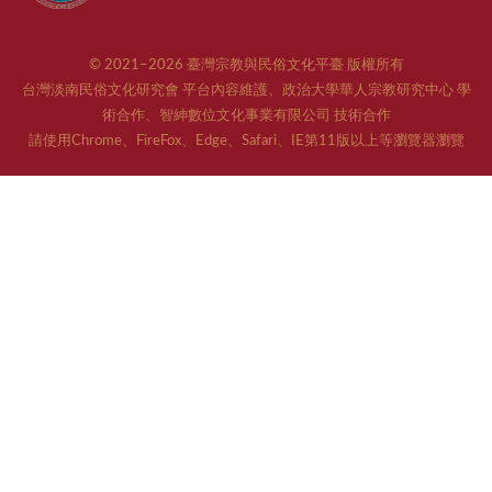
© 2021–2026 臺灣宗教與民俗文化平臺 版權所有
台灣淡南民俗文化研究會 平台內容維護、政治大學華人宗教研究中心 學
術合作、智紳數位文化事業有限公司 技術合作
請使用Chrome、FireFox、Edge、Safari、IE第11版以上等瀏覽器瀏覽