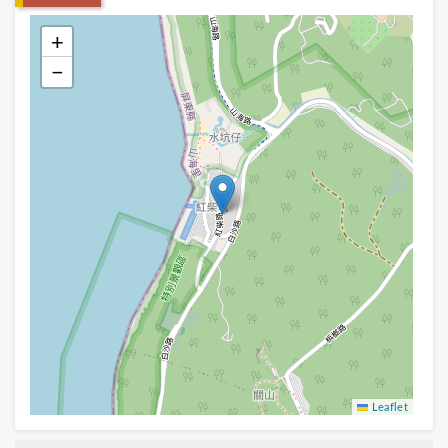
+
−
Leaflet