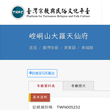
崆峒山大羅天仙府
首頁
臺灣寺廟
屏東縣
車城鄉
切換至GIS圖台
寺廟資料表
寺廟照片
基本資料
記錄識別碼:
TWN005232