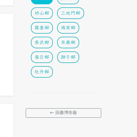
枋山鄉
三地門鄉
霧臺鄉
瑪家鄉
泰武鄉
來義鄉
春日鄉
獅子鄉
牡丹鄉
← 回臺灣寺廟