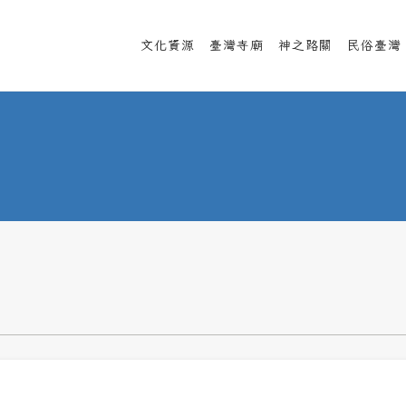
文化資源
臺灣寺廟
神之路關
民俗臺灣