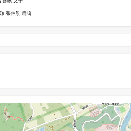
 孫矉 文子
珍 張仲景 扁鵲