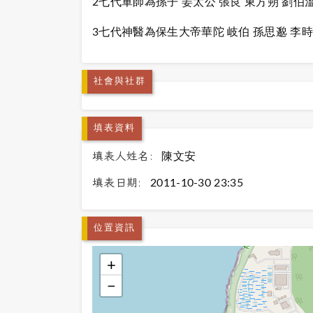
2七代軍師為孫子 姜太公 張良 東方朔 劉伯溫
3七代神醫為保生大帝華陀 岐伯 孫思邈 李時
社會與社群
填表資料
填表人姓名:
陳文安
填表日期:
2011-10-30 23:35
位置資訊
+
−