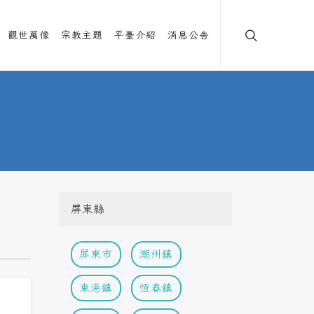
觀世萬像
宗教主題
平臺介紹
消息公告
屏東縣
屏東市
潮州鎮
東港鎮
恆春鎮