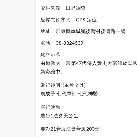
資料來源:
田野調查
座標定位方式:
GPS 定位
地址:
屏東縣車城鄉後灣村後灣路一號
電話:
08-8824539
建立沿革:
由道教太一宗第47代傳人黃史大宗師於民
新彩繪中。
奉祀神明 (主神之外):
廣成子 七代軍師 七代神醫
祭祀活動:
農1/1法會天公生
農7/21普渡法會普渡200桌