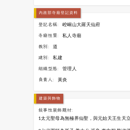
內政部寺廟登記資料
登記名稱:
崆峒山大羅天仙府
寺廟性質:
私人寺廟
教別:
道
建別:
私建
組織型態:
管理人
負責人:
黃炎
建築與飾物
敍事性裝飾題材:
1太元聖母為無極界仙聖，與元始天王生天