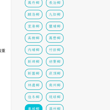
萬丹鄉
長治鄉
麟洛鄉
九如鄉
里港鄉
鹽埔鄉
高樹鄉
萬巒鄉
內埔鄉
竹田鄉
殿重
新埤鄉
枋寮鄉
新園鄉
崁頂鄉
林邊鄉
南州鄉
佳冬鄉
琉球鄉
車城鄉
滿州鄉