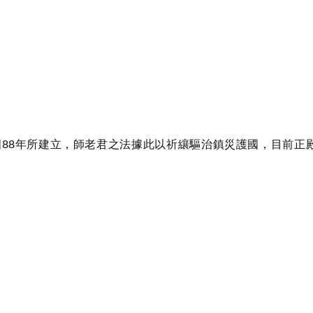
國88年所建立，師老君之法據此以祈纕驅治鎮災護國，目前正