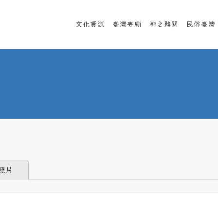
文化資源
臺灣寺廟
神之路關
民俗臺灣
照片