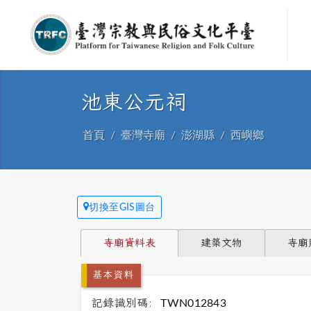
池東公元祠
首頁
臺灣寺廟
澎湖縣
西嶼鄉
切換至GIS圖台
寺廟資料表
建築文物
寺廟
基本資料
記錄識別碼:
TWN012843