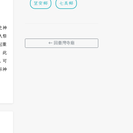
望安鄉
七美鄉
之神
入祭
← 回臺灣寺廟
起重
。此
，可
示神