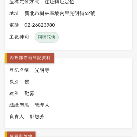
座標定位方式:
住址轉址定位
地址:
新北市樹林區坡內里光明街62號
電話:
02-26823980
主祀神明:
阿彌陀佛
內政部寺廟登記資料
登記名稱:
光明寺
教別:
佛
建別:
勸募
組織型態:
管理人
負責人:
郭敏芳
建築與飾物