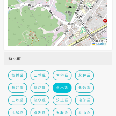
Leaflet
新北市
板橋區
三重區
中和區
永和區
新莊區
新店區
樹林區
鶯歌區
三峽區
淡水區
汐止區
瑞芳區
土城區
蘆洲區
五股區
泰山區