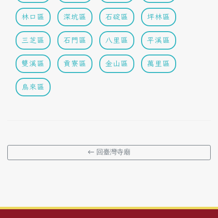
林口區
深坑區
石碇區
坪林區
三芝區
石門區
八里區
平溪區
雙溪區
貢寮區
金山區
萬里區
烏來區
← 回臺灣寺廟