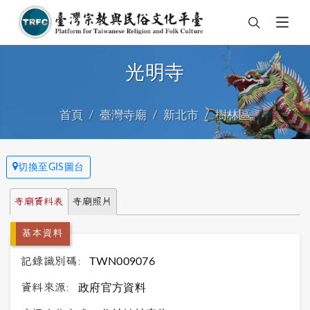
光明寺
首頁
臺灣寺廟
新北市
樹林區
切換至GIS圖台
寺廟資料表
寺廟照片
基本資料
記錄識別碼:
TWN009076
資料來源:
政府官方資料