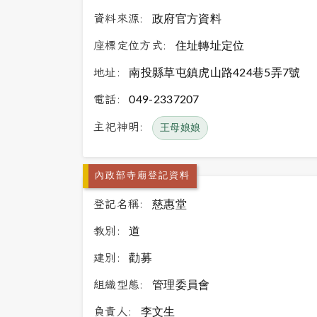
資料來源:
政府官方資料
座標定位方式:
住址轉址定位
地址:
南投縣草屯鎮虎山路424巷5弄7號
電話:
049-2337207
主祀神明:
王母娘娘
內政部寺廟登記資料
登記名稱:
慈惠堂
教別:
道
建別:
勸募
組織型態:
管理委員會
負責人:
李文生