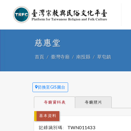
慈惠堂
首頁
臺灣寺廟
南投縣
草屯鎮
切換至GIS圖台
寺廟資料表
寺廟照片
基本資料
記錄識別碼:
TWN011433