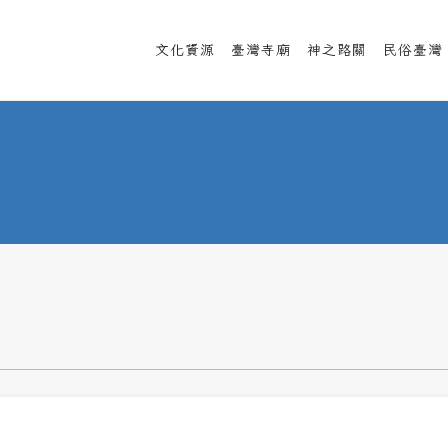
文化資源
臺灣寺廟
神之路關
民俗臺灣