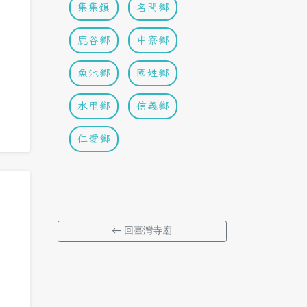
集集鎮
名間鄉
鹿谷鄉
中寮鄉
魚池鄉
國姓鄉
水里鄉
信義鄉
仁愛鄉
← 回臺灣寺廟