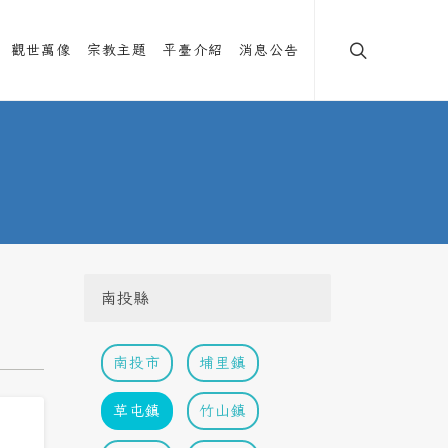
觀世萬像
宗教主題
平臺介紹
消息公告
南投縣
南投市
埔里鎮
草屯鎮
竹山鎮