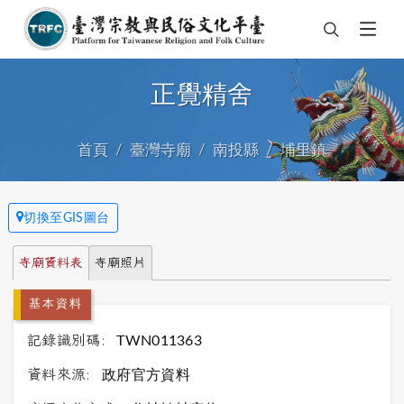
正覺精舍
首頁
臺灣寺廟
南投縣
埔里鎮
切換至GIS圖台
寺廟資料表
寺廟照片
基本資料
記錄識別碼:
TWN011363
資料來源:
政府官方資料