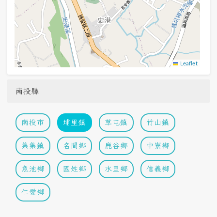
Leaflet
南投縣
南投市
埔里鎮
草屯鎮
竹山鎮
集集鎮
名間鄉
鹿谷鄉
中寮鄉
魚池鄉
國姓鄉
水里鄉
信義鄉
仁愛鄉