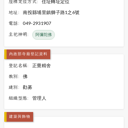
座標定位方式:
住址轉址定位
地址:
南投縣埔里鎮獅子路1之6號
電話:
049-2931907
主祀神明:
阿彌陀佛
內政部寺廟登記資料
登記名稱:
正覺精舍
教別:
佛
建別:
勸募
組織型態:
管理人
建築與飾物